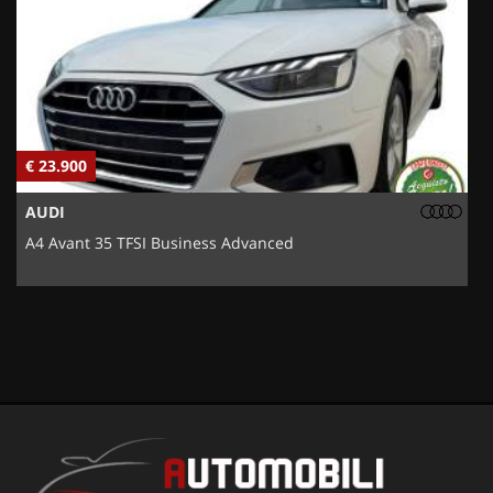
€ 23.900
€
AUDI
A4 Avant 35 TFSI Business Advanced
5