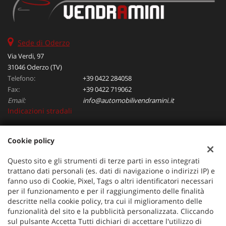
Sede di Oderzo
Via Verdi, 97
31046 Oderzo (TV)
Telefono:
+39 0422 284058
Fax:
+39 0422 719062
Email:
info@automobilivendramini.it
Indicazioni stradali
Cookie policy
Dati fiscali:
Automobili Vendramini srl
Questo sito e gli strumenti di terze parti in esso integrati
Via Verdi, 97, Oderzo (TV)
trattano dati personali (es. dati di navigazione o indirizzi IP) e
C.F/P.IVA:
04823130267
fanno uso di Cookie, Pixel, Tags o altri identificatori necessari
per il funzionamento e per il raggiungimento delle finalità
Registro delle imprese:
TV
descritte nella cookie policy, tra cui il miglioramento delle
funzionalità del sito e la pubblicità personalizzata. Cliccando
sul pulsante Accetta Tutti dichiari di accettare l'utilizzo di