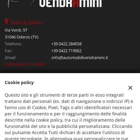
Sede di Oderzo
Via Verdi, 97
31046 Oderzo (TV)
Telefono:
+39 0422 284058
Fax:
+39 0422 719062
Email:
info@automobilivendramini.it
Indicazioni stradali
Cookie policy
Dati fiscali:
Automobili Vendramini srl
Questo sito e gli strumenti di terze parti in esso integrati
Via Verdi, 97, Oderzo (TV)
trattano dati personali (es. dati di navigazione o indirizzi IP) e
C.F/P.IVA:
04823130267
fanno uso di Cookie, Pixel, Tags o altri identificatori necessari
per il funzionamento e per il raggiungimento delle finalità
Registro delle imprese:
TV
descritte nella cookie policy, tra cui il miglioramento delle
funzionalità del sito e la pubblicità personalizzata. Cliccando
sul pulsante Accetta Tutti dichiari di accettare l'utilizzo di
queste tecnologie. In alternativa puoi personalizzare le tue