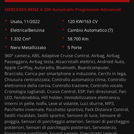
MERCEDES-BENZ A 200 Automatic Progressive Advanced
Usato, 11/2022
120 KW/163 CV
Elettrica/Benzina
Cambio Automatico (7)
1.332 Cm³
58.700 Km
Nero Metallizzato
5 Porte
360° camera, ABS, Adaptive Cruise Control, Airbag, Airbag
Passeggero, Airbag testa, Alzacristalli elettrici, Android Auto,
Apple CarPlay, Autoradio, Bluetooth, Boardcomputer,
Bracciolo, Carica per smartphone a induzione, Cerchi in lega,
Chiusura centralizzata, Controllo automatico clima, Controllo
elettronico della corsia, Controllo trazione, Controllo vocale,
Cronologia tagliandi, Cruise Control, ESP, Fari direzionali, Fari
LED, Fendinebbia, Hill holder, Immobilizzatore elettronico,
Interni in pelle, Isofix, Leve al volante, Luci diurne, MP3,
Pacchetto invernale, Pacchetto sportivo, Park Distance Control,
Sedili riscaldati, Sedili sportivi, Sensore di luce, Sensore di
pioggia, Sensori di parcheggio anteriori, Sensori di parcheggio
posteriori, Sensori di parcheggio posteriori, Servosterzo,
Navigatore satellitare, Sound system, Specchietti laterali