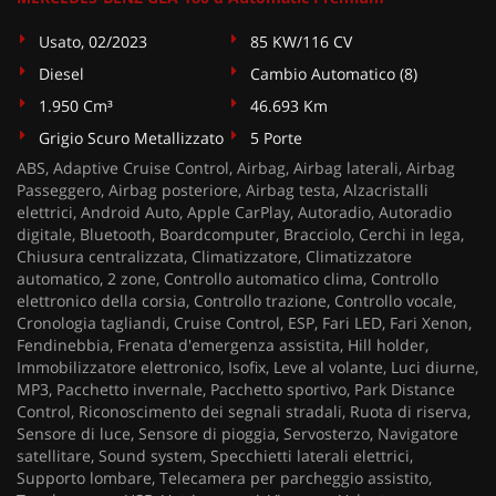
Usato, 02/2023
85 KW/116 CV
Diesel
Cambio Automatico (8)
1.950 Cm³
46.693 Km
Grigio Scuro Metallizzato
5 Porte
ABS, Adaptive Cruise Control, Airbag, Airbag laterali, Airbag
Passeggero, Airbag posteriore, Airbag testa, Alzacristalli
elettrici, Android Auto, Apple CarPlay, Autoradio, Autoradio
digitale, Bluetooth, Boardcomputer, Bracciolo, Cerchi in lega,
Chiusura centralizzata, Climatizzatore, Climatizzatore
automatico, 2 zone, Controllo automatico clima, Controllo
elettronico della corsia, Controllo trazione, Controllo vocale,
Cronologia tagliandi, Cruise Control, ESP, Fari LED, Fari Xenon,
Fendinebbia, Frenata d'emergenza assistita, Hill holder,
Immobilizzatore elettronico, Isofix, Leve al volante, Luci diurne,
MP3, Pacchetto invernale, Pacchetto sportivo, Park Distance
Control, Riconoscimento dei segnali stradali, Ruota di riserva,
Sensore di luce, Sensore di pioggia, Servosterzo, Navigatore
satellitare, Sound system, Specchietti laterali elettrici,
Supporto lombare, Telecamera per parcheggio assistito,