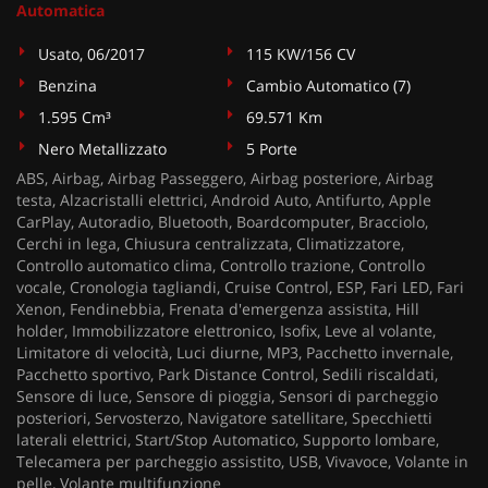
Automatica
Usato, 06/2017
115 KW/156 CV
Benzina
Cambio Automatico (7)
1.595 Cm³
69.571 Km
Nero Metallizzato
5 Porte
ABS, Airbag, Airbag Passeggero, Airbag posteriore, Airbag
testa, Alzacristalli elettrici, Android Auto, Antifurto, Apple
CarPlay, Autoradio, Bluetooth, Boardcomputer, Bracciolo,
Cerchi in lega, Chiusura centralizzata, Climatizzatore,
Controllo automatico clima, Controllo trazione, Controllo
vocale, Cronologia tagliandi, Cruise Control, ESP, Fari LED, Fari
Xenon, Fendinebbia, Frenata d'emergenza assistita, Hill
holder, Immobilizzatore elettronico, Isofix, Leve al volante,
Limitatore di velocità, Luci diurne, MP3, Pacchetto invernale,
Pacchetto sportivo, Park Distance Control, Sedili riscaldati,
Sensore di luce, Sensore di pioggia, Sensori di parcheggio
posteriori, Servosterzo, Navigatore satellitare, Specchietti
laterali elettrici, Start/Stop Automatico, Supporto lombare,
Telecamera per parcheggio assistito, USB, Vivavoce, Volante in
pelle, Volante multifunzione