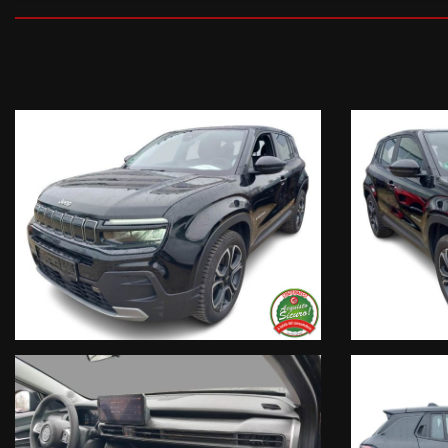
I nostri servizi:
• Consegna a domicilio;
• Valutazione permute;
• Finanziamenti personalizzabili a tassi agevolati (privati/ditte in
• Polizze Kasko fino a 60 mesi di durata con estensione “valore a
• Garanzia legale di Conformità prevista obbligatoriamente dal
• Garanzia estendibile fino a 60 mesi.
Segui Automobili Vendramini
e leggi le recensioni che descrivon
• Sul nostro sito ufficiale www.automobilivendramini.it dove potrai
• Sulla nostra pagina Facebook
• Sulla nostra pagina Instagram
• Sul nostro profilo Google Business
Live Chat Whatsapp:
+ 39 347 2621925 Orari
D
al lunedì al venerdi 08:3012:00 – 14
Trasparenza:
• Si precisa che le informazioni contenute negli annunci online e
omissioni. Si declina ogni responsabilità per eventuali involo