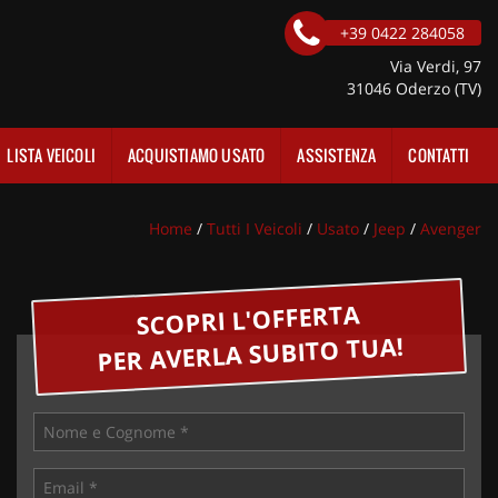
+39 0422 284058
Via Verdi, 97
31046 Oderzo (TV)
LISTA VEICOLI
ACQUISTIAMO USATO
ASSISTENZA
CONTATTI
Home
/
Tutti I Veicoli
/
Usato
/
Jeep
/
Avenger
SCOPRI L'OFFERTA
PER AVERLA SUBITO TUA!