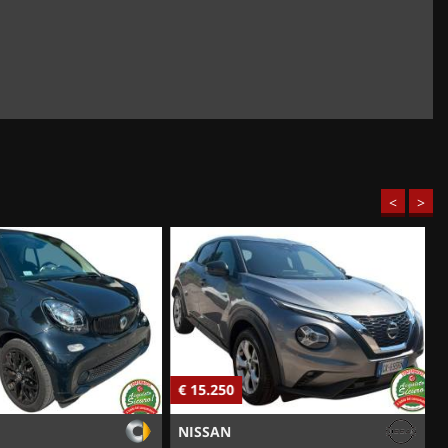
<
>
€ 15.250
€
NISSAN