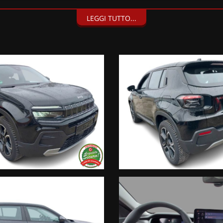
LEGGI TUTTO...
dividuali/società);
 nuovo”;
 Codice del Consumo;
o l’esperienza dei nostri clienti:
 trovare l’intero parco auto aggiornato, maggiori foto e info per ogni
:30/19:30 Sabato 8:30 12:30 14.30 18.30
 nel proprio sito web sono state compilate con cura affinché siano 
ntarie incongruenze che non rappresentano un impegno contrattuale.