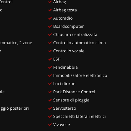
Control
Airbag
ro
Airbag testa
Autoradio
Boardcomputer
Chiusura centralizzata
tomatico, 2 zone
Controllo automatico clima
e
Controllo vocale
ESP
Fendinebbia
Immobilizzatore elettronico
Luci diurne
ale
Park Distance Control
Sensore di pioggia
ggio posteriori
Servosterzo
Specchietti laterali elettrici
Vivavoce