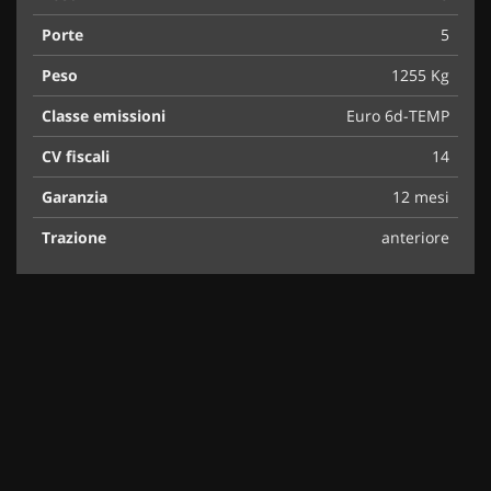
Porte
5
Peso
1255 Kg
Classe emissioni
Euro 6d-TEMP
CV fiscali
14
Garanzia
12 mesi
Trazione
anteriore