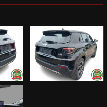
 singola vettura, i nostri servizi e la nostra storia.
il più complete e precise; tuttavia possono contenere errori e