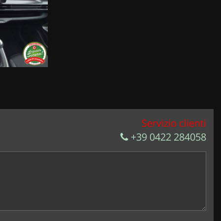
Servizio clienti
+39 0422 284058