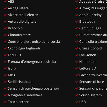
ABS
Adaptive Cruise 
Airbag laterali
Airbag Passegge
Alzacristalli elettrici
Apple CarPlay
Autoradio digitale
Bluetooth
Bracciolo
Cerchi in lega
Climatizzatore
Climatizzatore au
Controllo elettronico della corsia
Controllo trazion
Cronologia tagliandi
Cruise Control
Fari LED
Fari Xenon
Frenata d'emergenza assistita
Hill holder
Isofix
Lettore CD
MP3
Pacchetto invern
Sedili riscaldati
Sensore di luce
Sensori di parcheggio posteriori
Sensori di parche
Navigatore satellitare
Sound system
Touch screen
USB