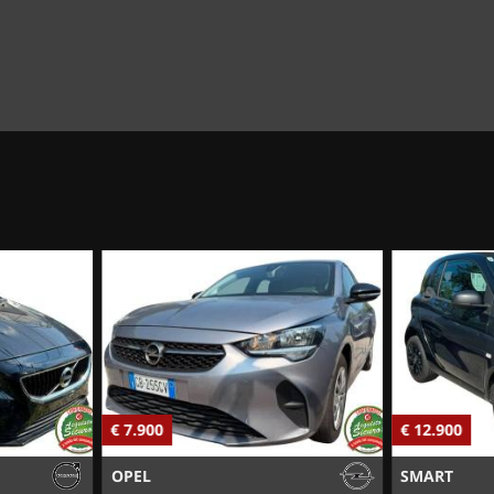
€ 7.900
€ 12.900
OPEL
SMART