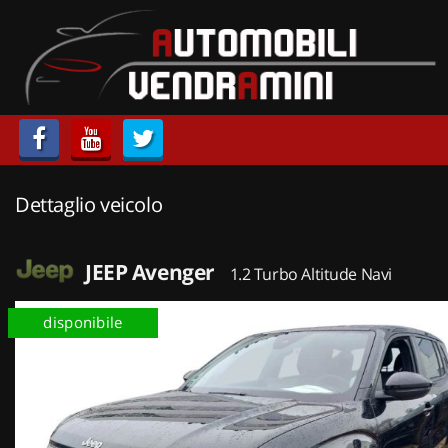
HOME
LISTA VEICOLI
ACQUISTIAMO USATO
Dettaglio veicolo
ASSISTENZA
CONTATTI
JEEP Avenger
1.2 Turbo Altitude Navi
disponibile