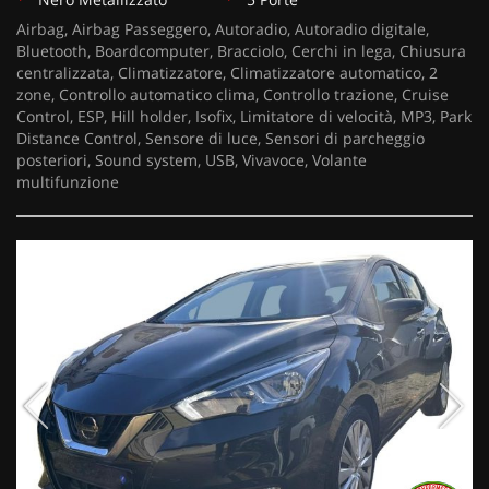
Airbag, Airbag Passeggero, Autoradio, Autoradio digitale,
Bluetooth, Boardcomputer, Bracciolo, Cerchi in lega, Chiusura
centralizzata, Climatizzatore, Climatizzatore automatico, 2
zone, Controllo automatico clima, Controllo trazione, Cruise
Control, ESP, Hill holder, Isofix, Limitatore di velocità, MP3, Park
Distance Control, Sensore di luce, Sensori di parcheggio
posteriori, Sound system, USB, Vivavoce, Volante
multifunzione