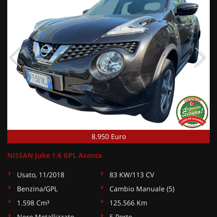
8.950 Euro
NISSAN Juke 1.6 GPL Acenta
Usato, 11/2018
83 KW/113 CV
Benzina/GPL
Cambio Manuale (5)
1.598 Cm³
125.566 Km
Nero Metallizzato
5 Porte