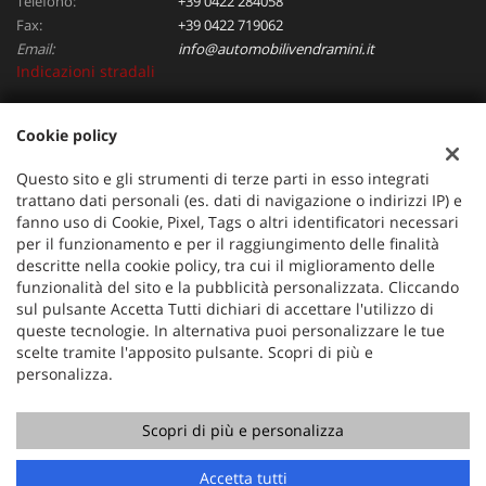
Telefono:
+39 0422 284058
Fax:
+39 0422 719062
Email:
info@automobilivendramini.it
Indicazioni stradali
Cookie policy
Dati fiscali:
Automobili Vendramini srl
Questo sito e gli strumenti di terze parti in esso integrati
Via Verdi, 97, Oderzo (TV)
trattano dati personali (es. dati di navigazione o indirizzi IP) e
C.F/P.IVA:
04823130267
fanno uso di Cookie, Pixel, Tags o altri identificatori necessari
per il funzionamento e per il raggiungimento delle finalità
Registro delle imprese:
TV
descritte nella cookie policy, tra cui il miglioramento delle
funzionalità del sito e la pubblicità personalizzata. Cliccando
sul pulsante Accetta Tutti dichiari di accettare l'utilizzo di
queste tecnologie. In alternativa puoi personalizzare le tue
scelte tramite l'apposito pulsante. Scopri di più e
personalizza.
Scopri di più e personalizza
Copyright © 2026 GestionaleAuto.com S.r.l., Tutti i diritti
riservati -
Leggi l'informativa sulla privacy
-
Cookie Policy
Sito creato da:
GestionaleAuto.com
Accetta tutti