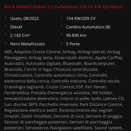
ALFA ROMEO Stelvio 2.2 Turbodiesel 210 CV AT8 Q4 Veloce
Usato, 08/2022
154 KW/209 CV
Diesel
Cambio Automatico (8)
2.143 Cm³
99.890 Km
Nero Metallizzato
5 Porte
ABS, Adaptive Cruise Control, Airbag, Airbag laterali, Airbag
Passeggero, Airbag testa, Alzacristalli elettrici, Apple CarPlay,
Autoradio, Autoradio digitale, Bluetooth, Boardcomputer,
Bracciolo, Cerchi in lega, Chiusura centralizzata,
Climatizzatore, Controllo automatico clima, Controllo
elettronico della corsia, Controllo trazione, Controllo vocale,
Cronologia tagliandi, Cruise Control, ESP, Fari Xenon,
Fendinebbia, Frenata d'emergenza assistita, Hill holder,
Immobilizzatore elettronico, Interni in pelle, Isofix, Lettore CD,
Luci diurne, MP3, Pacchetto invernale, Park Distance Control,
Regolazione elettrica sedili, Riconoscimento dei segnali
stradali, Sedili riscaldati, Sensore di luce, Sensore di pioggia,
Sensori di parcheggio posteriori, Sensori di parcheggio
posteriori, Servosterzo, Navigatore satellitare, Sound system,