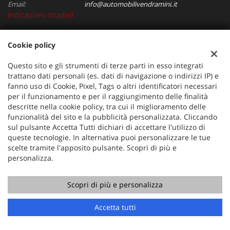
Email:
info@automobilivendramini.it
Indicazioni stradali
Cookie policy
Dati fiscali:
Automobili Vendramini srl
Questo sito e gli strumenti di terze parti in esso integrati
Via Verdi, 97, Oderzo (TV)
trattano dati personali (es. dati di navigazione o indirizzi IP) e
C.F/P.IVA:
04823130267
fanno uso di Cookie, Pixel, Tags o altri identificatori necessari
per il funzionamento e per il raggiungimento delle finalità
Registro delle imprese:
TV
descritte nella cookie policy, tra cui il miglioramento delle
funzionalità del sito e la pubblicità personalizzata. Cliccando
sul pulsante Accetta Tutti dichiari di accettare l'utilizzo di
queste tecnologie. In alternativa puoi personalizzare le tue
scelte tramite l'apposito pulsante. Scopri di più e
personalizza.
Scopri di più e personalizza
Copyright © 2026 GestionaleAuto.com S.r.l., Tutti i diritti
riservati -
Leggi l'informativa sulla privacy
-
Cookie Policy
Sito creato da:
GestionaleAuto.com
Accetta tutti