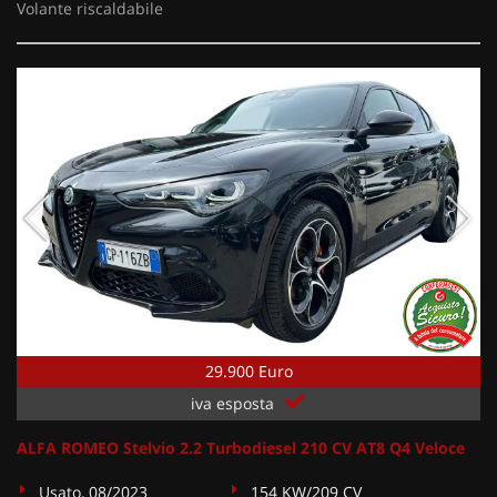
Volante riscaldabile
29.900 Euro
iva esposta
ALFA ROMEO Stelvio 2.2 Turbodiesel 210 CV AT8 Q4 Veloce
Usato, 08/2023
154 KW/209 CV