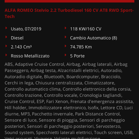
ALFA ROMEO Stelvio 2.2 Turbodiesel 160 CV AT8 RWD Sport-
Tech
Usato, 07/2019
118 KW/160 CV
Diesel
Cambio Automatico (8)
2.143 Cm³
74.785 Km
Rosso Metallizzato
5 Porte
ABS, Adaptive Cruise Control, Airbag, Airbag laterali, Airbag
Passeggero, Airbag testa, Alzacristalli elettrici, Autoradio,
Autoradio digitale, Bluetooth, Boardcomputer, Bracciolo,
Cerchi in lega, Chiusura centralizzata, Climatizzatore,
Controllo automatico clima, Controllo elettronico della corsia,
Controllo trazione, Controllo vocale, Cronologia tagliandi,
Cruise Control, ESP, Fari Xenon, Frenata d'emergenza assistita,
Hill holder, Immobilizzatore elettronico, Isofix, Lettore CD, Luci
diurne, MP3, Pacchetto invernale, Park Distance Control,
Sensore di luce, Sensore di pioggia, Sensori di parcheggio
posteriori, Sensori di parcheggio posteriori, Servosterzo,
Sound system, Specchietti laterali elettrici, Touch screen, USB,
Vetri oscurati, Vivavoce, Volante multifunzione