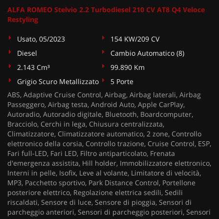
ALFA ROMEO Stelvio 2.2 Turbodiesel 210 CV AT8 Q4 Veloce
Restyling
Usato, 05/2023
154 KW/209 CV
Diesel
Cambio Automatico (8)
2.143 Cm³
99.890 Km
Grigio Scuro Metallizzato
5 Porte
ABS, Adaptive Cruise Control, Airbag, Airbag laterali, Airbag
Passeggero, Airbag testa, Android Auto, Apple CarPlay,
Autoradio, Autoradio digitale, Bluetooth, Boardcomputer,
Bracciolo, Cerchi in lega, Chiusura centralizzata,
Climatizzatore, Climatizzatore automatico, 2 zone, Controllo
elettronico della corsia, Controllo trazione, Cruise Control, ESP,
Fari full-LED, Fari LED, Filtro antiparticolato, Frenata
d'emergenza assistita, Hill holder, Immobilizzatore elettronico,
Interni in pelle, Isofix, Leve al volante, Limitatore di velocità,
MP3, Pacchetto sportivo, Park Distance Control, Portellone
posteriore elettrico, Regolazione elettrica sedili, Sedili
riscaldati, Sensore di luce, Sensore di pioggia, Sensori di
parcheggio anteriori, Sensori di parcheggio posteriori, Sensori