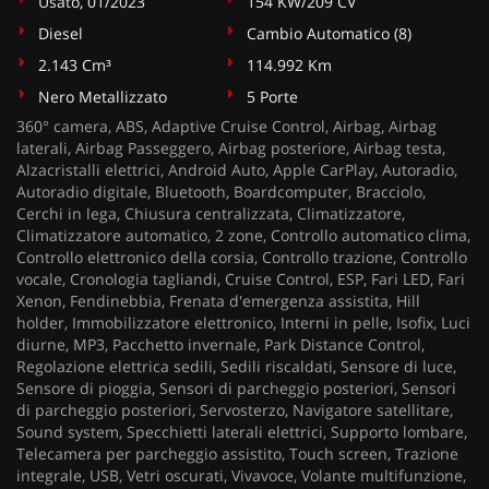
Usato, 01/2023
154 KW/209 CV
Diesel
Cambio Automatico (8)
2.143 Cm³
114.992 Km
Nero Metallizzato
5 Porte
360° camera, ABS, Adaptive Cruise Control, Airbag, Airbag
laterali, Airbag Passeggero, Airbag posteriore, Airbag testa,
Alzacristalli elettrici, Android Auto, Apple CarPlay, Autoradio,
Autoradio digitale, Bluetooth, Boardcomputer, Bracciolo,
Cerchi in lega, Chiusura centralizzata, Climatizzatore,
Climatizzatore automatico, 2 zone, Controllo automatico clima,
Controllo elettronico della corsia, Controllo trazione, Controllo
vocale, Cronologia tagliandi, Cruise Control, ESP, Fari LED, Fari
Xenon, Fendinebbia, Frenata d'emergenza assistita, Hill
holder, Immobilizzatore elettronico, Interni in pelle, Isofix, Luci
diurne, MP3, Pacchetto invernale, Park Distance Control,
Regolazione elettrica sedili, Sedili riscaldati, Sensore di luce,
Sensore di pioggia, Sensori di parcheggio posteriori, Sensori
di parcheggio posteriori, Servosterzo, Navigatore satellitare,
Sound system, Specchietti laterali elettrici, Supporto lombare,
Telecamera per parcheggio assistito, Touch screen, Trazione
integrale, USB, Vetri oscurati, Vivavoce, Volante multifunzione,