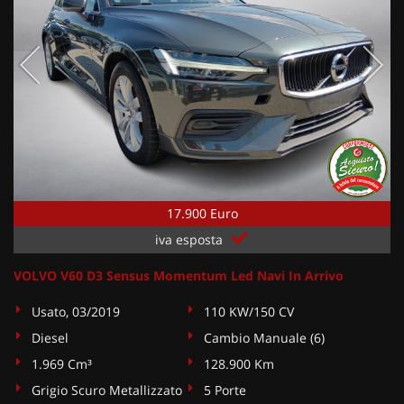
17.900 Euro
iva esposta
VOLVO V60 D3 Sensus Momentum Led Navi In Arrivo
Usato, 03/2019
110 KW/150 CV
Diesel
Cambio Manuale (6)
1.969 Cm³
128.900 Km
Grigio Scuro Metallizzato
5 Porte