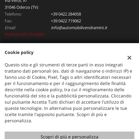
Via Verdi, 97
31046 Oderzo (TV)
Telefono:
+39 0422 284058
Fax:
+39 0422 719062
Email:
info@automobilivendramini.it
Indicazioni stradali
Cookie policy
Dati fiscali:
Automobili Vendramini srl
Questo sito e gli strumenti di terze parti in esso integrati
Via Verdi, 97, Oderzo (TV)
trattano dati personali (es. dati di navigazione o indirizzi IP) e
C.F/P.IVA:
04823130267
fanno uso di Cookie, Pixel, Tags o altri identificatori necessari
per il funzionamento e per il raggiungimento delle finalità
Registro delle imprese:
TV
descritte nella cookie policy, tra cui il miglioramento delle
funzionalità del sito e la pubblicità personalizzata. Cliccando
sul pulsante Accetta Tutti dichiari di accettare l'utilizzo di
queste tecnologie. In alternativa puoi personalizzare le tue
scelte tramite l'apposito pulsante. Scopri di più e
personalizza.
Scopri di più e personalizza
Copyright © 2026 GestionaleAuto.com S.r.l., Tutti i diritti