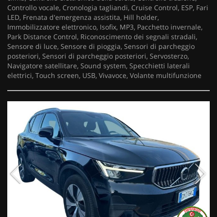
Controllo vocale, Cronologia tagliandi, Cruise Control, ESP, Fari
LED, Frenata d'emergenza assistita, Hill holder,
Immobilizzatore elettronico, Isofix, MP3, Pacchetto invernale,
Park Distance Control, Riconoscimento dei segnali stradali,
Sensore di luce, Sensore di pioggia, Sensori di parcheggio
posteriori, Sensori di parcheggio posteriori, Servosterzo,
Navigatore satellitare, Sound system, Specchietti laterali
elettrici, Touch screen, USB, Vivavoce, Volante multifunzione