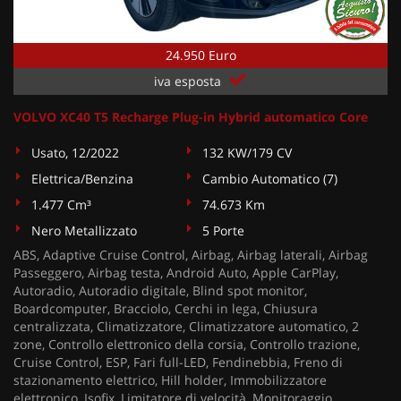
24.950 Euro
iva esposta
VOLVO XC40 T5 Recharge Plug-in Hybrid automatico Core
Usato, 12/2022
132 KW/179 CV
Elettrica/Benzina
Cambio Automatico (7)
1.477 Cm³
74.673 Km
Nero Metallizzato
5 Porte
ABS, Adaptive Cruise Control, Airbag, Airbag laterali, Airbag
Passeggero, Airbag testa, Android Auto, Apple CarPlay,
Autoradio, Autoradio digitale, Blind spot monitor,
Boardcomputer, Bracciolo, Cerchi in lega, Chiusura
centralizzata, Climatizzatore, Climatizzatore automatico, 2
zone, Controllo elettronico della corsia, Controllo trazione,
Cruise Control, ESP, Fari full-LED, Fendinebbia, Freno di
stazionamento elettrico, Hill holder, Immobilizzatore
elettronico, Isofix, Limitatore di velocità, Monitoraggio