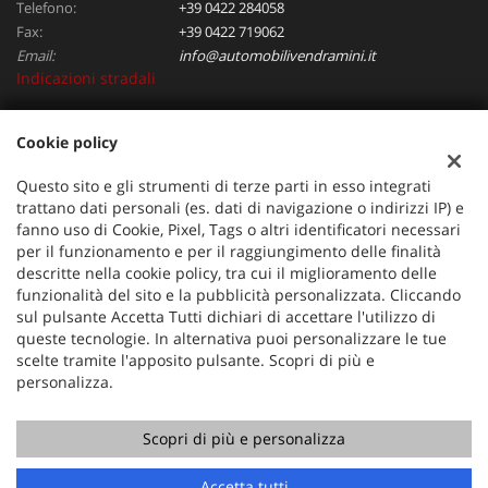
Telefono:
+39 0422 284058
Fax:
+39 0422 719062
Email:
info@automobilivendramini.it
Indicazioni stradali
Cookie policy
Dati fiscali:
Automobili Vendramini srl
Questo sito e gli strumenti di terze parti in esso integrati
Via Verdi, 97, Oderzo (TV)
trattano dati personali (es. dati di navigazione o indirizzi IP) e
C.F/P.IVA:
04823130267
fanno uso di Cookie, Pixel, Tags o altri identificatori necessari
per il funzionamento e per il raggiungimento delle finalità
Registro delle imprese:
TV
descritte nella cookie policy, tra cui il miglioramento delle
funzionalità del sito e la pubblicità personalizzata. Cliccando
sul pulsante Accetta Tutti dichiari di accettare l'utilizzo di
queste tecnologie. In alternativa puoi personalizzare le tue
scelte tramite l'apposito pulsante. Scopri di più e
personalizza.
Scopri di più e personalizza
Copyright © 2026 GestionaleAuto.com S.r.l., Tutti i diritti
riservati -
Leggi l'informativa sulla privacy
-
Cookie Policy
Sito creato da:
GestionaleAuto.com
Accetta tutti