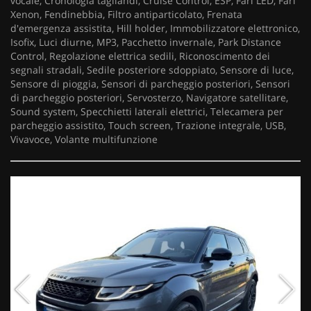
vocale, Cronologia tagliandi, Cruise Control, ESP, Fari LED, Fari
Xenon, Fendinebbia, Filtro antiparticolato, Frenata
d'emergenza assistita, Hill holder, Immobilizzatore elettronico,
Isofix, Luci diurne, MP3, Pacchetto invernale, Park Distance
Control, Regolazione elettrica sedili, Riconoscimento dei
segnali stradali, Sedile posteriore sdoppiato, Sensore di luce,
Sensore di pioggia, Sensori di parcheggio posteriori, Sensori
di parcheggio posteriori, Servosterzo, Navigatore satellitare,
Sound system, Specchietti laterali elettrici, Telecamera per
parcheggio assistito, Touch screen, Trazione integrale, USB,
Vivavoce, Volante multifunzione