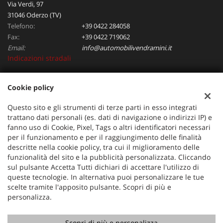
Via Verdi, 97
31046 Oderzo (TV)
Telefono:
+39 0422 284058
Fax:
+39 0422 719062
Email:
info@automobilivendramini.it
Indicazioni stradali
Cookie policy
Dati fiscali:
Automobili Vendramini srl
Questo sito e gli strumenti di terze parti in esso integrati
Via Verdi, 97, Oderzo (TV)
trattano dati personali (es. dati di navigazione o indirizzi IP) e
C.F/P.IVA:
04823130267
fanno uso di Cookie, Pixel, Tags o altri identificatori necessari
per il funzionamento e per il raggiungimento delle finalità
Registro delle imprese:
TV
descritte nella cookie policy, tra cui il miglioramento delle
funzionalità del sito e la pubblicità personalizzata. Cliccando
sul pulsante Accetta Tutti dichiari di accettare l'utilizzo di
queste tecnologie. In alternativa puoi personalizzare le tue
scelte tramite l'apposito pulsante. Scopri di più e
personalizza.
Scopri di più e personalizza