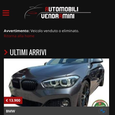
HOME
LISTA VEICOLI
Avvertimento:
Veicolo venduto o eliminato.
Ritorna alla home
ACQUISTIAMO USATO
ULTIMI ARRIVI
ASSISTENZA
CONTATTI
€ 13.900
€ 2
BMW
AUD