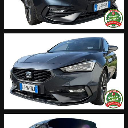
Live Chat Whatsapp:+ 39 347 2621925
Orari
Dal lunedì al venerdi 08:3012:00 – 14:30/19:30 Sabato 8:30
12:30 14.30 18.30
Trasparenza:
• Si precisa che le informazioni contenute negli annunci
online e nel proprio sito web sono state compilate con cura
affinché siano il più complete e precise; tuttavia possono
contenere errori e omissioni. Si declina ogni responsabilità
per eventuali involontarie incongruenze che non
rappresentano un impegno contrattuale.