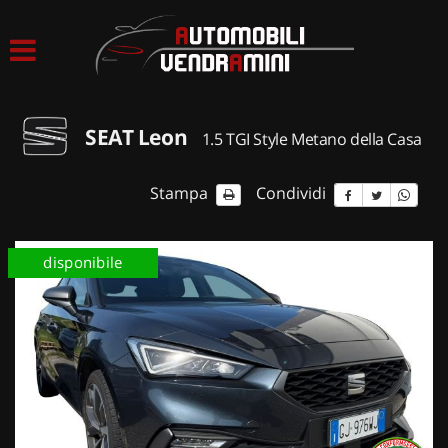
HOME
LISTA VEICOLI
SEAT Leon
1.5 TGI Style Metano della Casa
ACQUISTIAMO USATO
Stampa
Condividi
ASSISTENZA
disponibile
CONTATTI