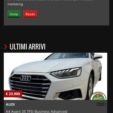
marketing
ULTIMI ARRIVI
€ 23.900
€
AUDI
A4 Avant 35 TFSI Business Advanced
5