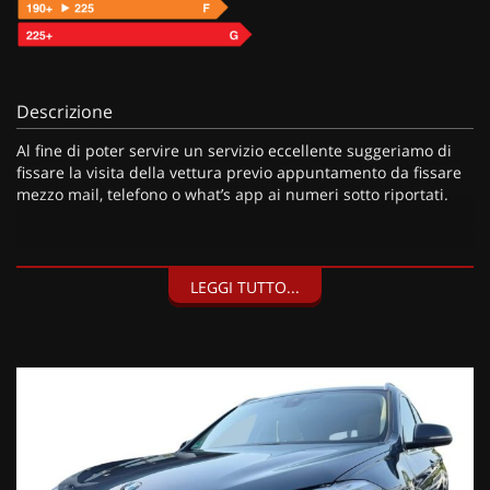
Descrizione
Al fine di poter servire un servizio eccellente suggeriamo di
fissare la visita della vettura previo appuntamento da fissare
mezzo mail, telefono o what’s app ai numeri sotto riportati.
I nostri servizi:
LEGGI TUTTO...
• Consegna a domicilio;
• Valutazione permute;
• Finanziamenti personalizzabili a tassi agevolati (privati/ditte
individuali/società);
• Polizze Kasko fino a 60 mesi di durata con estensione “valore
a nuovo”;
• Garanzia legale di Conformità prevista obbligatoriamente
dal Codice del Consumo;
• Garanzia estendibile fino a 60 mesi.