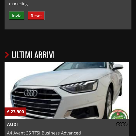
marketing
ULTIMI ARRIVI
€ 23.900
€
AUDI
A4 Avant 35 TFSI Business Advanced
5