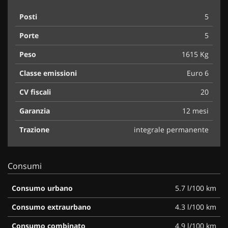
Posti
5
Porte
5
Peso
1615 Kg
Classe emissioni
Euro 6
CV fiscali
20
Garanzia
12 mesi
Trazione
integrale permanente
Consumi
Consumo urbano
5.7 l/100 km
Consumo extraurbano
4.3 l/100 km
Consumo combinato
4.9 l/100 km