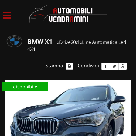
HOME
LISTA VEICOLI
BMW X1
xDrive20d xLine Automatica Led
ACQUISTIAMO USATO
4X4
ASSISTENZA
Stampa
Condividi
CONTATTI
disponibile