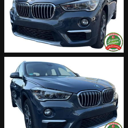
Segui Automobili Vendramini
e leggi le recensioni che
descrivono l’esperienza dei nostri clienti:
• Sul nostro sito ufficiale www.automobilivendramini.it dove
potrai trovare l’intero parco auto aggiornato, maggiori foto e
info per ogni singola vettura, i nostri servizi e la nostra storia.
• Sulla nostra pagina Facebook
• Sulla nostra pagina Instagram
• Sul nostro profilo Google Business
Live Chat Whatsapp:
+ 39 347 2621925 Orari
D
al lunedì al venerdi 08:3012:00 –
14:30/19:30 Sabato 8:30 12:30 14.30 18.30
Trasparenza:
• Si precisa che le informazioni contenute negli annunci
online e nel proprio sito web sono state compilate con cura
affinché siano il più complete e precise; tuttavia possono
contenere errori e omissioni. Si declina ogni responsabilità
per eventuali involontarie incongruenze che non
rappresentano un impegno contrattuale.