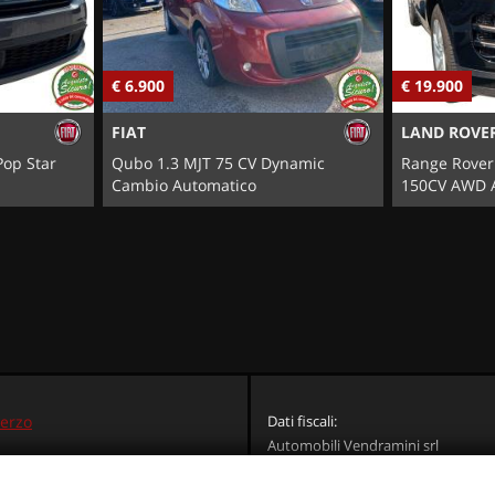
€ 6.900
€ 19.900
FIAT
LAND ROVE
Pop Star
Qubo 1.3 MJT 75 CV Dynamic
Range Rover 
Cambio Automatico
150CV AWD 
erzo
Dati fiscali:
Automobili Vendramini srl
Via Verdi, 97, Oderzo (TV)
TV)
C.F/P.IVA:
04823130267