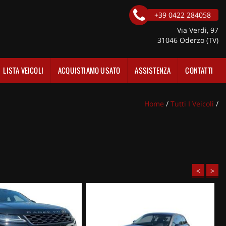
+39 0422 284058
Via Verdi, 97
31046 Oderzo (TV)
LISTA VEICOLI
ACQUISTIAMO USATO
ASSISTENZA
CONTATTI
Home
/
Tutti I Veicoli
/
<
>