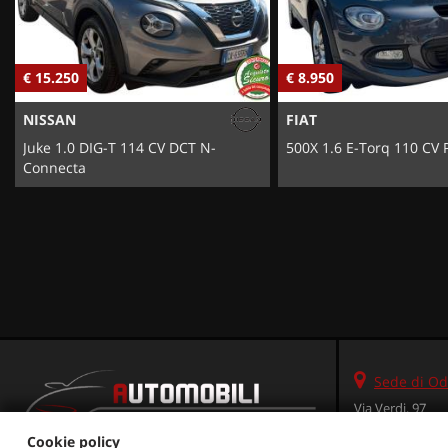
€ 15.250
€ 8.950
NISSAN
FIAT
Juke 1.0 DIG-T 114 CV DCT N-
500X 1.6 E-Torq 110 CV 
Connecta
Sede di Od
Via Verdi, 97
31046 Oderzo (
Cookie policy