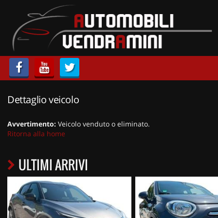
HOME
LISTA VEICOLI
ACQUISTIAMO USATO
Dettaglio veicolo
ASSISTENZA
Avvertimento:
Veicolo venduto o eliminato.
CONTATTI
Ritorna alla home
ULTIMI ARRIVI