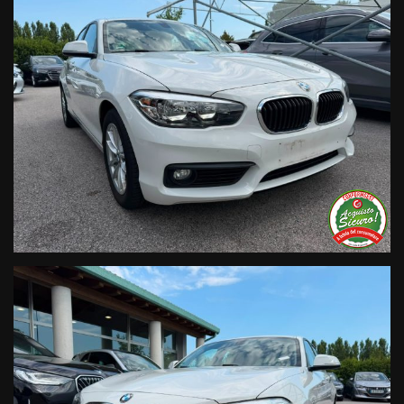
• Polizze Kasko fino a 60 mesi di durata con estensione “valore
a nuovo”;
• Garanzia legale di Conformità prevista obbligatoriamente
dal Codice del Consumo;
• Garanzia estendibile fino a 60 mesi.
Segui Automobili Vendramini
e leggi le recensioni che
descrivono l’esperienza dei nostri clienti:
• Sul nostro sito ufficiale www.automobilivendramini.it dove
potrai trovare l’intero parco auto aggiornato, maggiori foto e
info per ogni singola vettura, i nostri servizi e la nostra storia.
• Sulla nostra pagina Facebook
• Sulla nostra pagina Instagram
• Sul nostro profilo Google Business
Live Chat Whatsapp:
+ 39 347 2621925 Orari
D
al lunedì al venerdi 08:3012:00 –
14:30/19:30 Sabato 8:30 12:30 14.30 18.30
Trasparenza:
• Si precisa che le informazioni contenute negli annunci