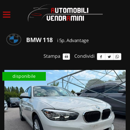
HOME
LISTA VEICOLI
BMW 118
i 5p. Advantage
ACQUISTIAMO USATO
Stampa
Condividi
ASSISTENZA
disponibile
CONTATTI