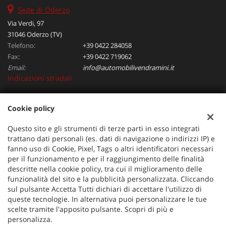
Sede di Oderzo
Via Verdi, 97
31046 Oderzo (TV)
Telefono:
+39 0422 284058
Fax:
+39 0422 719062
Email:
info@automobilivendramini.it
Indicazioni stradali
Cookie policy
Dati fiscali:
Automobili Vendramini srl
Questo sito e gli strumenti di terze parti in esso integrati
Via Verdi, 97, Oderzo (TV)
trattano dati personali (es. dati di navigazione o indirizzi IP) e
C.F/P.IVA:
04823130267
fanno uso di Cookie, Pixel, Tags o altri identificatori necessari
per il funzionamento e per il raggiungimento delle finalità
Registro delle imprese:
TV
descritte nella cookie policy, tra cui il miglioramento delle
funzionalità del sito e la pubblicità personalizzata. Cliccando
sul pulsante Accetta Tutti dichiari di accettare l'utilizzo di
queste tecnologie. In alternativa puoi personalizzare le tue
scelte tramite l'apposito pulsante. Scopri di più e
personalizza.