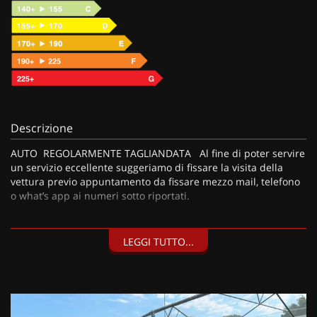
Descrizione
AUTO REGOLARMENTE TAGLIANDATA Al fine di poter servire
un servizio eccellente suggeriamo di fissare la visita della
vettura previo appuntamento da fissare mezzo mail, telefono
o what’s app ai numeri sotto riportati.
LEGGI TUTTO...
I nostri servizi:
• Consegna a domicilio;
• Valutazione permute;
• Finanziamenti personalizzabili a tassi agevolati (privati/ditte
individuali/società);