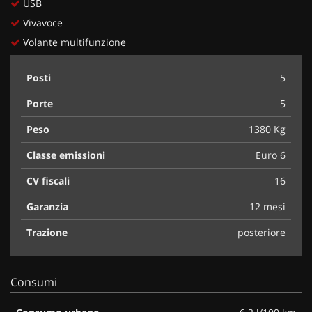
USB
Vivavoce
Volante multifunzione
Posti
5
Porte
5
Peso
1380 Kg
Classe emissioni
Euro 6
CV fiscali
16
Garanzia
12 mesi
Trazione
posteriore
Consumi