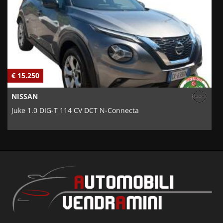
€ 15.250
€
NISSAN
Juke 1.0 DIG-T 114 CV DCT N-Connecta
5