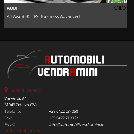
AUDI
A4 Avant 35 TFSI Business Advanced
5
Sede di Oderzo
Via Verdi, 97
31046 Oderzo (TV)
Telefono:
+39 0422 284058
Fax:
+39 0422 719062
Email:
info@automobilivendramini.it
Indicazioni stradali