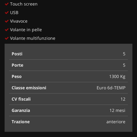
Touch screen
USB
Vivavoce
Volante in pelle
Volante multifunzione
Posti
5
Porte
5
Peso
1300 Kg
Classe emissioni
Euro 6d-TEMP
CV fiscali
12
Garanzia
12 mesi
Trazione
anteriore