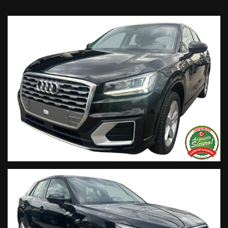
I nostri servizi:
• Consegna a domicilio;
• Valutazione permute;
• Finanziamenti personalizzabili a tassi agevolati (privati/ditte
individuali/società);
• Polizze Kasko fino a 60 mesi di durata con estensione “valore
a nuovo”;
• Garanzia legale di Conformità prevista obbligatoriamente
dal Codice del Consumo;
• Garanzia estendibile fino a 60 mesi.
Segui Automobili Vendramini
e leggi le recensioni che
descrivono l’esperienza dei nostri clienti:
• Sul nostro sito ufficiale www.automobilivendramini.it dove
potrai trovare l’intero parco auto aggiornato, maggiori foto e
info per ogni singola vettura, i nostri servizi e la nostra storia.
• Sulla nostra pagina Facebook
• Sulla nostra pagina Instagram
• Sul nostro profilo Google Business
Live Chat Whatsapp:
+ 39 347 2621925 Orari
D
al lunedì al venerdi 08:3012:00 –