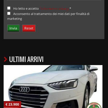
Ho letto e accetto
l'informativa privacy
*
Acconsento al trattamento dei miei dati per finalità di
marketing
ULTIMI ARRIVI
€ 23.900
€