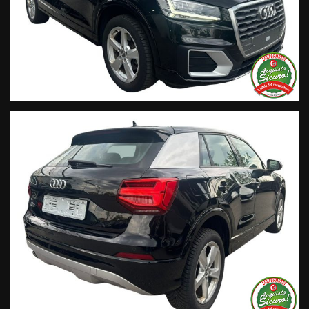
14:30/19:30 Sabato 8:30 12:30 14.30 18.30
Trasparenza:
• Si precisa che le informazioni contenute negli annunci
online e nel proprio sito web sono state compilate con cura
affinché siano il più complete e precise; tuttavia possono
contenere errori e omissioni. Si declina ogni responsabilità
per eventuali involontarie incongruenze che non
rappresentano un impegno contrattuale.