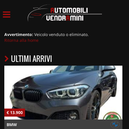
HOME
LISTA VEICOLI
Avvertimento:
Veicolo venduto o eliminato.
Ritorna alla home
ACQUISTIAMO USATO
ULTIMI ARRIVI
ASSISTENZA
CONTATTI
€ 13.900
€
BMW