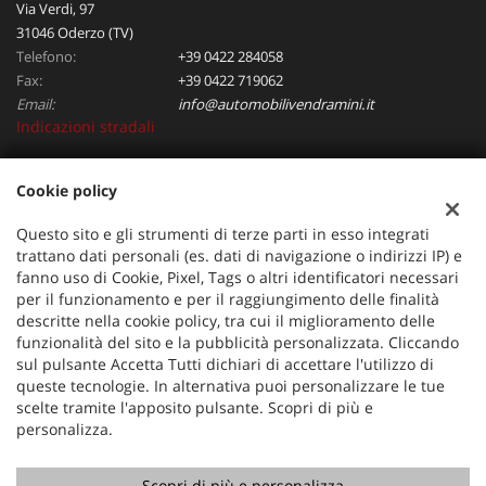
Via Verdi, 97
31046 Oderzo (TV)
Telefono:
+39 0422 284058
Fax:
+39 0422 719062
Email:
info@automobilivendramini.it
Indicazioni stradali
Cookie policy
Dati fiscali:
Automobili Vendramini srl
Questo sito e gli strumenti di terze parti in esso integrati
Via Verdi, 97, Oderzo (TV)
trattano dati personali (es. dati di navigazione o indirizzi IP) e
C.F/P.IVA:
04823130267
fanno uso di Cookie, Pixel, Tags o altri identificatori necessari
per il funzionamento e per il raggiungimento delle finalità
Registro delle imprese:
TV
descritte nella cookie policy, tra cui il miglioramento delle
funzionalità del sito e la pubblicità personalizzata. Cliccando
sul pulsante Accetta Tutti dichiari di accettare l'utilizzo di
queste tecnologie. In alternativa puoi personalizzare le tue
scelte tramite l'apposito pulsante. Scopri di più e
personalizza.
Scopri di più e personalizza