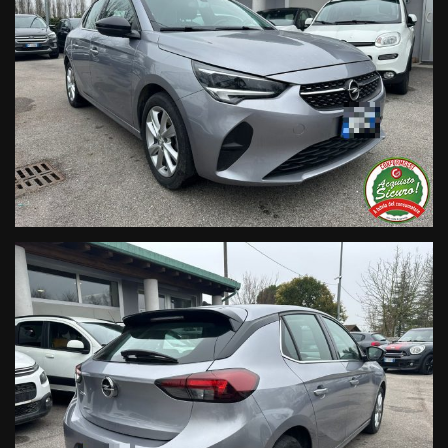
• Garanzia legale di Conformità prevista obbligatoriamente
dal Codice del Consumo;
• Garanzia estendibile fino a 60 mesi.
Segui Automobili Vendramini
e leggi le recensioni che
descrivono l’esperienza dei nostri clienti:
• Sul nostro sito ufficiale www.automobilivendramini.it dove
potrai trovare l’intero parco auto aggiornato, maggiori foto e
info per ogni singola vettura, i nostri servizi e la nostra storia.
• Sulla nostra pagina Facebook
• Sulla nostra pagina Instagram
• Sul nostro profilo Google Business
Live Chat Whatsapp:
+ 39 347 2621925 Orari
D
al lunedì al venerdi 08:3012:00 –
14:30/19:30 Sabato 8:30 12:30 14.30 18.30
Trasparenza:
• Si precisa che le informazioni contenute negli annunci
online e nel proprio sito web sono state compilate con cura
affinché siano il più complete e precise; tuttavia possono