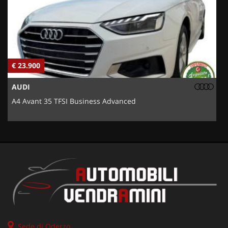
€ 23.900
€
AUDI
A4 Avant 35 TFSI Business Advanced
5
Sede di Oderzo