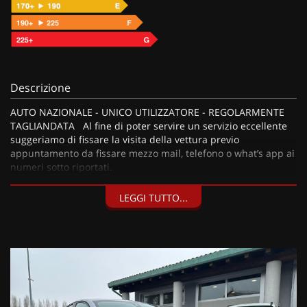
Descrizione
AUTO NAZIONALE - UNICO UTILIZZATORE - REGOLARMENTE
TAGLIANDATA Al fine di poter servire un servizio eccellente
suggeriamo di fissare la visita della vettura previo
appuntamento da fissare mezzo mail, telefono o what’s app ai
numeri sotto riportati.
LEGGI TUTTO...
I nostri servizi:
• Consegna a domicilio;
• Valutazione permute;
• Finanziamenti personalizzabili a tassi agevolati (privati/ditte
individuali/società);
• Polizze Kasko fino a 60 mesi di durata con estensione “valore
a nuovo”;