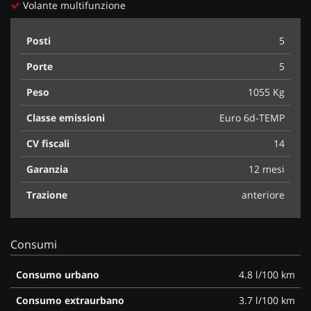
Volante multifunzione
Posti
5
Porte
5
Peso
1055 Kg
Classe emissioni
Euro 6d-TEMP
CV fiscali
14
Garanzia
12 mesi
Trazione
anteriore
Consumi
Consumo urbano
4.8 l/100 km
Consumo extraurbano
3.7 l/100 km