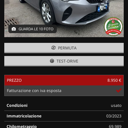
GUARDA LE 10 FOTO
PERMUTA
TEST-DRIVE
PREZZO
8.950 €
Fatturazione con iva esposta
Condizioni
usato
Immatricolazione
03/2023
Chilometraggio
69.989