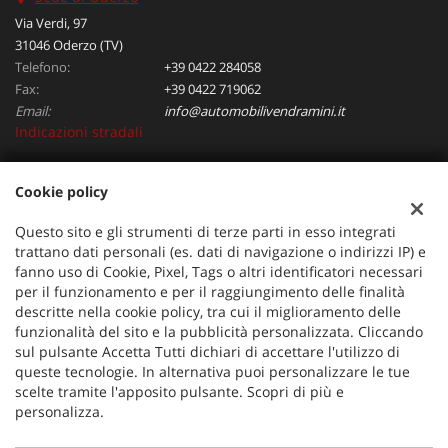
Via Verdi, 97
31046 Oderzo (TV)
Telefono:
+39 0422 284058
Fax:
+39 0422 719062
Email:
info@automobilivendramini.it
Indicazioni stradali
Cookie policy
Dati fiscali:
Automobili Vendramini srl
Questo sito e gli strumenti di terze parti in esso integrati
Via Verdi, 97, Oderzo (TV)
trattano dati personali (es. dati di navigazione o indirizzi IP) e
C.F/P.IVA:
04823130267
fanno uso di Cookie, Pixel, Tags o altri identificatori necessari
per il funzionamento e per il raggiungimento delle finalità
Registro delle imprese:
TV
descritte nella cookie policy, tra cui il miglioramento delle
funzionalità del sito e la pubblicità personalizzata. Cliccando
sul pulsante Accetta Tutti dichiari di accettare l'utilizzo di
queste tecnologie. In alternativa puoi personalizzare le tue
scelte tramite l'apposito pulsante. Scopri di più e
personalizza.