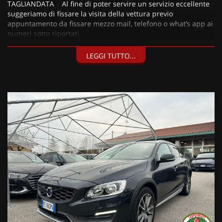
TAGLIANDATA Al fine di poter servire un servizio eccellente
suggeriamo di fissare la visita della vettura previo
appuntamento da fissare mezzo mail, telefono o what’s app ai
numeri sotto riportati.
LEGGI TUTTO...
I nostri servizi:
• Consegna a domicilio;
• Valutazione permute;
• Finanziamenti personalizzabili a tassi agevolati (privati/ditte
individuali/società);
• Polizze Kasko fino a 60 mesi di durata con estensione “valore
a nuovo”;
• Garanzia legale di Conformità prevista obbligatoriamente
dal Codice del Consumo;
• Garanzia estendibile fino a 60 mesi.
Segui Automobili Vendramini
e leggi le recensioni che
descrivono l’esperienza dei nostri clienti:
• Sul nostro sito ufficiale www.automobilivendramini.it dove
potrai trovare l’intero parco auto aggiornato, maggiori foto e
info per ogni singola vettura, i nostri servizi e la nostra storia.