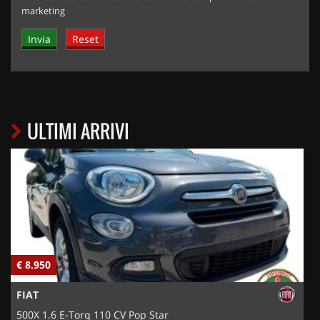
marketing
ULTIMI ARRIVI
€ 8.950
€
FIAT
500X 1.6 E-Torq 110 CV Pop Star