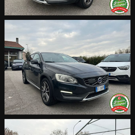
• Sulla nostra pagina Facebook
• Sulla nostra pagina Instagram
• Sul nostro profilo Google Business
Live Chat Whatsapp:
+ 39 347 2621925 Orari
D
al lunedì al venerdi 08:3012:00 –
14:30/19:30 Sabato 8:30 12:30 14.30 18.30
Trasparenza:
• Si precisa che le informazioni contenute negli annunci
online e nel proprio sito web sono state compilate con cura
affinché siano il più complete e precise; tuttavia possono
contenere errori e omissioni. Si declina ogni responsabilità
per eventuali involontarie incongruenze che non
rappresentano un impegno contrattuale.