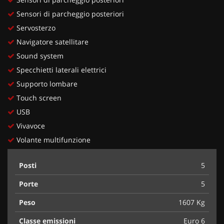
Sensori di parcheggio posteriori
Servosterzo
Navigatore satellitare
Sound system
Specchietti laterali elettrici
Supporto lombare
Touch screen
USB
Vivavoce
Volante multifunzione
Posti
5
Porte
5
Peso
1607 Kg
Classe emissioni
Euro 6