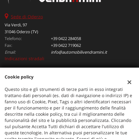
Sede di Oderzo
Via Verdi, 97
31046 Oderzo (TV)
Telefono:
+39 0422 284058
Fax:
+39 0422 719062
Email:
info@automobilivendramini.it
Indicazioni stradali
Cookie policy
Dati fiscali:
Automobili Vendramini srl
Questo sito e gli strumenti di terze parti in esso integrati
Via Verdi, 97, Oderzo (TV)
trattano dati personali (es. dati di navigazione o indirizzi IP) e
C.F/P.IVA:
04823130267
fanno uso di Cookie, Pixel, Tags o altri identificatori necessari
per il funzionamento e per il raggiungimento delle finalità
Registro delle imprese:
TV
descritte nella cookie policy, tra cui il miglioramento delle
funzionalità del sito e la pubblicità personalizzata. Cliccando
sul pulsante Accetta Tutti dichiari di accettare l'utilizzo di
queste tecnologie. In alternativa puoi personalizzare le tue
scelte tramite l'apposito pulsante. Scopri di più e