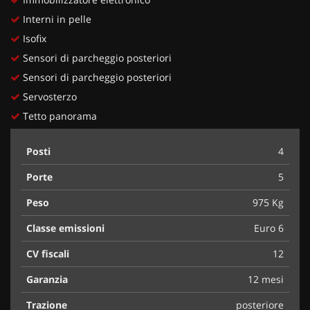
Interni in pelle
Isofix
Sensori di parcheggio posteriori
Sensori di parcheggio posteriori
Servosterzo
Tetto panorama
Posti
4
Porte
5
Peso
975 Kg
Classe emissioni
Euro 6
CV fiscali
12
Garanzia
12 mesi
Trazione
posteriore