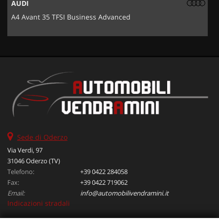
AUDI
A4 Avant 35 TFSI Business Advanced
5
Sede di Oderzo
Via Verdi, 97
31046 Oderzo (TV)
Telefono:
+39 0422 284058
Fax:
+39 0422 719062
Email:
info@automobilivendramini.it
Indicazioni stradali