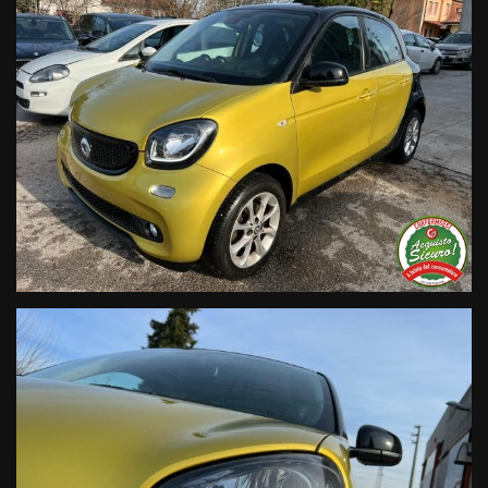
14:30/19:30 Sabato 8:30 12:30 14.30 18.30
Trasparenza:
• Si precisa che le informazioni contenute negli annunci
online e nel proprio sito web sono state compilate con cura
affinché siano il più complete e precise; tuttavia possono
contenere errori e omissioni. Si declina ogni responsabilità
per eventuali involontarie incongruenze che non
rappresentano un impegno contrattuale.