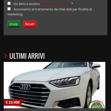
Ho letto e accetto
l'informativa privacy
*
Acconsento al trattamento dei miei dati per finalità di
marketing
ULTIMI ARRIVI
€ 23.900
€