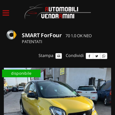
HOME
LISTA VEICOLI
SMART ForFour
70 1.0 OK NEO
ACQUISTIAMO USATO
PATENTATI
ASSISTENZA
Stampa
Condividi
CONTATTI
disponibile