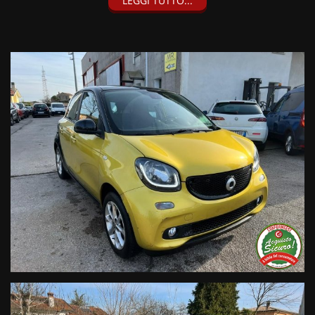
LEGGI TUTTO...
I nostri servizi:
• Consegna a domicilio;
• Valutazione permute;
• Finanziamenti personalizzabili a tassi agevolati (privati/ditte
individuali/società);
• Polizze Kasko fino a 60 mesi di durata con estensione “valore
a nuovo”;
• Garanzia legale di Conformità prevista obbligatoriamente
dal Codice del Consumo;
• Garanzia estendibile fino a 60 mesi.
Segui Automobili Vendramini
e leggi le recensioni che
descrivono l’esperienza dei nostri clienti:
• Sul nostro sito ufficiale www.automobilivendramini.it dove
potrai trovare l’intero parco auto aggiornato, maggiori foto e
info per ogni singola vettura, i nostri servizi e la nostra storia.
• Sulla nostra pagina Facebook
• Sulla nostra pagina Instagram
• Sul nostro profilo Google Business
Live Chat Whatsapp:
+ 39 347 2621925 Orari
D
al lunedì al venerdi 08:3012:00 –