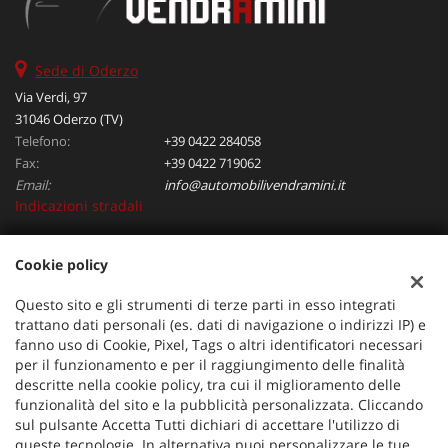
Sede di Oderzo
Via Verdi, 97
31046 Oderzo (TV)
Telefono:
+39 0422 284058
Fax:
+39 0422 719062
Email:
info@automobilivendramini.it
Indicazioni stradali
Cookie policy
Dati fiscali:
Automobili Vendramini srl
Questo sito e gli strumenti di terze parti in esso integrati
Via Verdi, 97, Oderzo (TV)
trattano dati personali (es. dati di navigazione o indirizzi IP) e
C.F/P.IVA:
04823130267
fanno uso di Cookie, Pixel, Tags o altri identificatori necessari
per il funzionamento e per il raggiungimento delle finalità
Registro delle imprese:
TV
descritte nella cookie policy, tra cui il miglioramento delle
funzionalità del sito e la pubblicità personalizzata. Cliccando
sul pulsante Accetta Tutti dichiari di accettare l'utilizzo di
queste tecnologie. In alternativa puoi personalizzare le tue