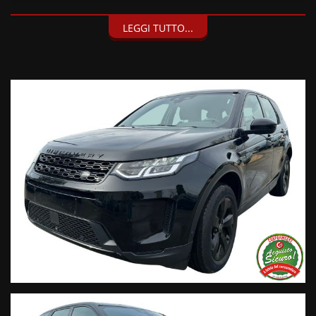
I nostri servizi:
LEGGI TUTTO...
• Consegna a domicilio;
• Valutazione permute;
• Finanziamenti personalizzabili a tassi agevolati (privati/ditte
individuali/società);
• Polizze Kasko fino a 60 mesi di durata con estensione “valore
a nuovo”;
• Garanzia legale di Conformità prevista obbligatoriamente
dal Codice del Consumo;
• Garanzia estendibile fino a 60 mesi.
Segui Automobili Vendramini
e leggi le recensioni che
descrivono l’esperienza dei nostri clienti:
• Sul nostro sito ufficiale www.automobilivendramini.it dove
potrai trovare l’intero parco auto aggiornato, maggiori foto e
info per ogni singola vettura, i nostri servizi e la nostra storia.
• Sulla nostra pagina Facebook
• Sulla nostra pagina Instagram
• Sul nostro profilo Google Business
Live Chat Whatsapp: