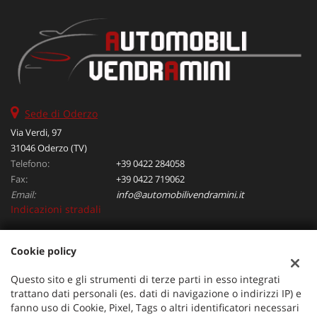
Sede di Oderzo
Via Verdi, 97
31046 Oderzo (TV)
Telefono:
+39 0422 284058
Fax:
+39 0422 719062
Email:
info@automobilivendramini.it
Indicazioni stradali
Cookie policy
Dati fiscali:
Automobili Vendramini srl
Questo sito e gli strumenti di terze parti in esso integrati
Via Verdi, 97, Oderzo (TV)
trattano dati personali (es. dati di navigazione o indirizzi IP) e
C.F/P.IVA:
04823130267
fanno uso di Cookie, Pixel, Tags o altri identificatori necessari