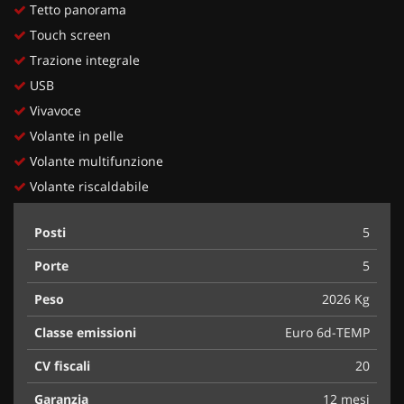
Tetto panorama
Touch screen
Trazione integrale
USB
Vivavoce
Volante in pelle
Volante multifunzione
Volante riscaldabile
Posti
5
Porte
5
Peso
2026 Kg
Classe emissioni
Euro 6d-TEMP
CV fiscali
20
Garanzia
12 mesi