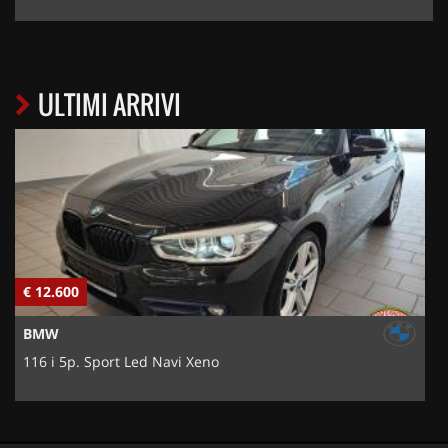
ULTIMI ARRIVI
€ 12.600
€
BMW
116 i 5p. Sport Led Navi Xeno