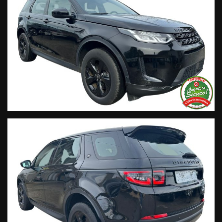
+ 39 347 2621925 Orari
D
al lunedì al venerdi 08:3012:00 –
14:30/19:30 Sabato 8:30 12:30 14.30 18.30
Trasparenza:
• Si precisa che le informazioni contenute negli annunci
online e nel proprio sito web sono state compilate con cura
affinché siano il più complete e precise; tuttavia possono
contenere errori e omissioni. Si declina ogni responsabilità
per eventuali involontarie incongruenze che non
rappresentano un impegno contrattuale.