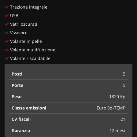
Trazione integrale
USB
Vetri oscurati
Vivavoce
Volante in pelle
Volante multifunzione
Volante riscaldabile
Posti
5
Porte
5
Peso
1820 Kg
Classe emissioni
Euro 6d-TEMP
CV fiscali
21
Garanzia
12 mesi