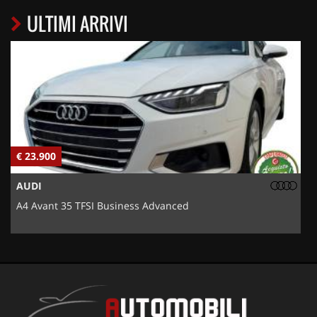
ULTIMI ARRIVI
€ 23.900
€
AUDI
A4 Avant 35 TFSI Business Advanced
5