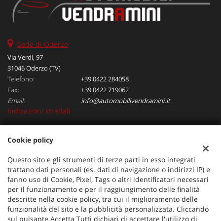
Sede di Oderzo
Via Verdi, 97
31046 Oderzo (TV)
Telefono:
+39 0422 284058
Fax:
+39 0422 719062
Email:
info@automobilivendramini.it
Indicazioni stradali
Cookie policy
Dati fiscali:
Automobili Vendramini srl
Questo sito e gli strumenti di terze parti in esso integrati
Via Verdi, 97, Oderzo (TV)
trattano dati personali (es. dati di navigazione o indirizzi IP) e
C.F/P.IVA:
04823130267
fanno uso di Cookie, Pixel, Tags o altri identificatori necessari
per il funzionamento e per il raggiungimento delle finalità
Registro delle imprese:
TV
descritte nella cookie policy, tra cui il miglioramento delle
funzionalità del sito e la pubblicità personalizzata. Cliccando
sul pulsante Accetta Tutti dichiari di accettare l'utilizzo di