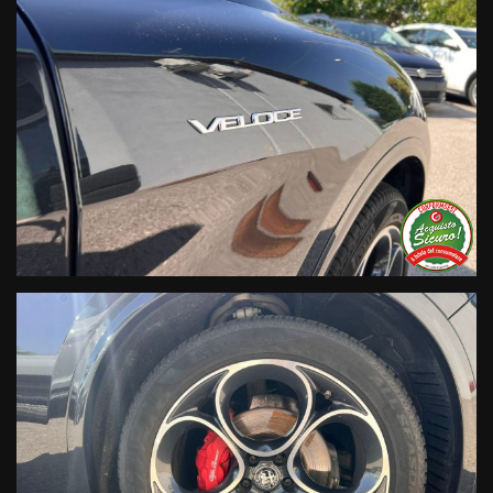
Live Chat Whatsapp:
+ 39 347 2621925 Orari
D
al lunedì al venerdi 08:3012:00 –
14:30/19:30 Sabato 8:30 12:30 14.30 18.30
Trasparenza:
• Si precisa che le informazioni contenute negli annunci
online e nel proprio sito web sono state compilate con cura
affinché siano il più complete e precise; tuttavia possono
contenere errori e omissioni. Si declina ogni responsabilità
per eventuali involontarie incongruenze che non
rappresentano un impegno contrattuale.