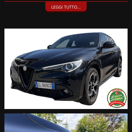
LEGGI TUTTO...
I nostri servizi:
• Consegna a domicilio;
• Valutazione permute;
• Finanziamenti personalizzabili a tassi agevolati (privati/ditte
individuali/società);
• Polizze Kasko fino a 60 mesi di durata con estensione “valore
a nuovo”;
• Garanzia legale di Conformità prevista obbligatoriamente
dal Codice del Consumo;
• Garanzia estendibile fino a 60 mesi.
Segui Automobili Vendramini
e leggi le recensioni che
descrivono l’esperienza dei nostri clienti:
• Sul nostro sito ufficiale www.automobilivendramini.it dove
potrai trovare l’intero parco auto aggiornato, maggiori foto e
info per ogni singola vettura, i nostri servizi e la nostra storia.
• Sulla nostra pagina Facebook
• Sulla nostra pagina Instagram
• Sul nostro profilo Google Business