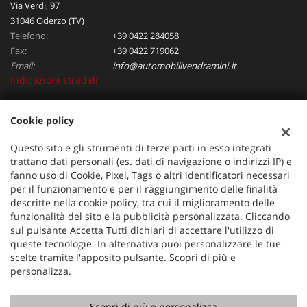
Via Verdi, 97
31046 Oderzo (TV)
Telefono:
+39 0422 284058
Fax:
+39 0422 719062
Email:
info@automobilivendramini.it
Indicazioni stradali
Cookie policy
Dati fiscali:
Automobili Vendramini srl
Questo sito e gli strumenti di terze parti in esso integrati
Via Verdi, 97, Oderzo (TV)
trattano dati personali (es. dati di navigazione o indirizzi IP) e
C.F/P.IVA:
04823130267
fanno uso di Cookie, Pixel, Tags o altri identificatori necessari
per il funzionamento e per il raggiungimento delle finalità
Registro delle imprese:
TV
descritte nella cookie policy, tra cui il miglioramento delle
funzionalità del sito e la pubblicità personalizzata. Cliccando
sul pulsante Accetta Tutti dichiari di accettare l'utilizzo di
queste tecnologie. In alternativa puoi personalizzare le tue
scelte tramite l'apposito pulsante. Scopri di più e
personalizza.
Scopri di più e personalizza