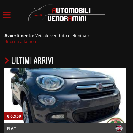
HOME
LISTA VEICOLI
Avvertimento:
Veicolo venduto o eliminato.
Ritorna alla home
ACQUISTIAMO USATO
ULTIMI ARRIVI
ASSISTENZA
CONTATTI
€ 8.950
€
FIAT