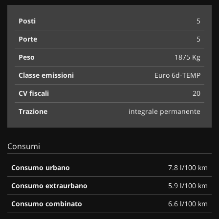
Posti
5
Porte
5
Peso
1875 Kg
Classe emissioni
Euro 6d-TEMP
CV fiscali
20
Trazione
integrale permanente
Consumi
Consumo urbano
7.8 l/100 km
Consumo extraurbano
5.9 l/100 km
Consumo combinato
6.6 l/100 km