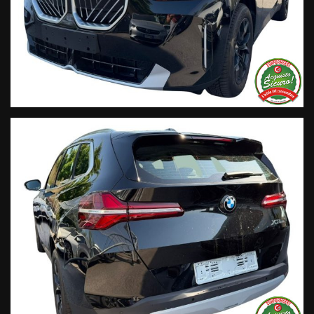
Segui Automobili Vendramini
e leggi le recensioni che
descrivono l’esperienza dei nostri clienti:
• Sul nostro sito ufficiale www.automobilivendramini.it dove
potrai trovare l’intero parco auto aggiornato, maggiori foto e
info per ogni singola vettura, i nostri servizi e la nostra storia.
• Sulla nostra pagina Facebook
• Sulla nostra pagina Instagram
• Sul nostro profilo Google Business
Live Chat Whatsapp:
+ 39 347 2621925 Orari
D
al lunedì al venerdi 08:3012:00 –
14:30/19:30 Sabato 8:30 12:30 14.30 18.30
Trasparenza:
• Si precisa che le informazioni contenute negli annunci
online e nel proprio sito web sono state compilate con cura
affinché siano il più complete e precise; tuttavia possono
contenere errori e omissioni. Si declina ogni responsabilità
per eventuali involontarie incongruenze che non
rappresentano un impegno contrattuale.