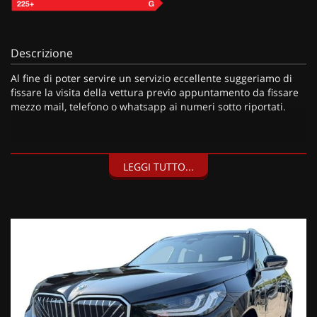
Descrizione
Al fine di poter servire un servizio eccellente suggeriamo di
fissare la visita della vettura previo appuntamento da fissare
mezzo mail, telefono o whatsapp ai numeri sotto riportati.
I nostri servizi:
LEGGI TUTTO...
• Consegna a domicilio;
• Valutazione permute;
• Finanziamenti personalizzabili a tassi agevolati (privati/ditte
individuali/società);
• Polizze Kasko fino a 60 mesi di durata con estensione “valore
a nuovo”;
• Garanzia legale di Conformità prevista obbligatoriamente
dal Codice del Consumo;
• Garanzia estendibile fino a 60 mesi.