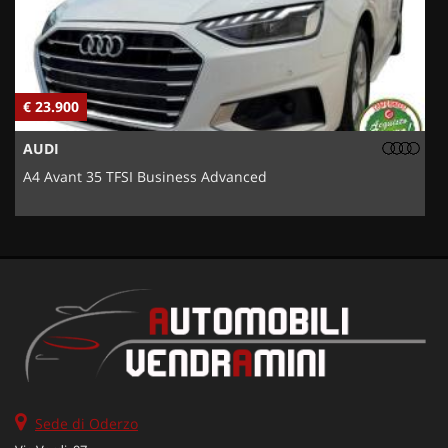
€ 23.900
€
AUDI
A4 Avant 35 TFSI Business Advanced
5
Sede di Oderzo