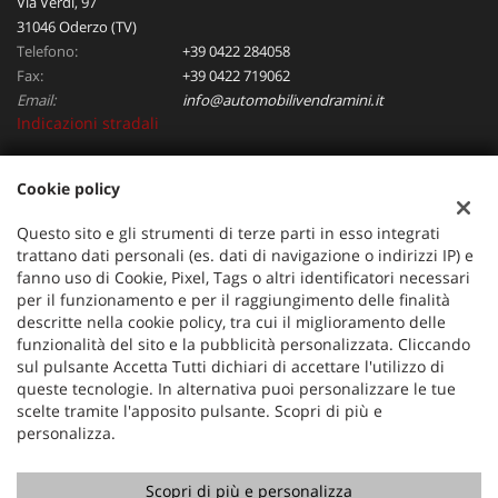
Via Verdi, 97
31046 Oderzo (TV)
Telefono:
+39 0422 284058
Fax:
+39 0422 719062
Email:
info@automobilivendramini.it
Indicazioni stradali
Cookie policy
Dati fiscali:
Automobili Vendramini srl
Questo sito e gli strumenti di terze parti in esso integrati
Via Verdi, 97, Oderzo (TV)
trattano dati personali (es. dati di navigazione o indirizzi IP) e
C.F/P.IVA:
04823130267
fanno uso di Cookie, Pixel, Tags o altri identificatori necessari
per il funzionamento e per il raggiungimento delle finalità
Registro delle imprese:
TV
descritte nella cookie policy, tra cui il miglioramento delle
funzionalità del sito e la pubblicità personalizzata. Cliccando
sul pulsante Accetta Tutti dichiari di accettare l'utilizzo di
queste tecnologie. In alternativa puoi personalizzare le tue
scelte tramite l'apposito pulsante. Scopri di più e
personalizza.
Scopri di più e personalizza
Copyright © 2026 GestionaleAuto.com S.r.l., Tutti i diritti