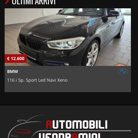
ULTIMI ARRIVI
€ 12.600
€
BMW
116 i 5p. Sport Led Navi Xeno