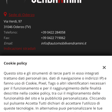
Sede di Oderzo
Via Verdi, 97
31046 Oderzo (TV)
Telefono:
+39 0422 284058
Fax:
+39 0422 719062
Email:
info@automobilivendramini.it
Indicazioni stradali
Cookie policy
Dati fiscali:
Automobili Vendramini srl
Questo sito e gli strumenti di terze parti in esso integrati
Via Verdi, 97, Oderzo (TV)
trattano dati personali (es. dati di navigazione o indirizzi IP) e
C.F/P.IVA:
04823130267
fanno uso di Cookie, Pixel, Tags o altri identificatori necessari
per il funzionamento e per il raggiungimento delle finalità
Registro delle imprese:
TV
descritte nella cookie policy, tra cui il miglioramento delle
funzionalità del sito e la pubblicità personalizzata. Cliccando
sul pulsante Accetta Tutti dichiari di accettare l'utilizzo di
queste tecnologie. In alternativa puoi personalizzare le tue