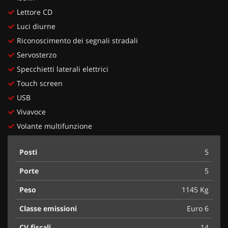
Lettore CD
Luci diurne
Riconoscimento dei segnali stradali
Servosterzo
Specchietti laterali elettrici
Touch screen
USB
Vivavoce
Volante multifunzione
Posti
5
Porte
5
Peso
1145 Kg
Classe emissioni
Euro 6
CV fiscali
14