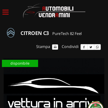
HOME
LISTA VEICOLI
CITROEN C3
PureTech 82 Feel
ACQUISTIAMO USATO
Stampa
Condividi
ASSISTENZA
disponibile
CONTATTI