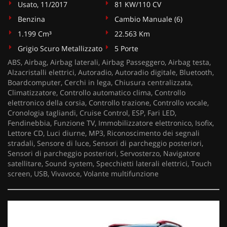
Usato, 11/2017
81 KW/110 CV
Benzina
Cambio Manuale (6)
1.199 Cm³
22.563 Km
Grigio Scuro Metallizzato
5 Porte
ABS, Airbag, Airbag laterali, Airbag Passeggero, Airbag testa,
Alzacristalli elettrici, Autoradio, Autoradio digitale, Bluetooth,
Boardcomputer, Cerchi in lega, Chiusura centralizzata,
Climatizzatore, Controllo automatico clima, Controllo
elettronico della corsia, Controllo trazione, Controllo vocale,
Cronologia tagliandi, Cruise Control, ESP, Fari LED,
Fendinebbia, Funzione TV, Immobilizzatore elettronico, Isofix,
Lettore CD, Luci diurne, MP3, Riconoscimento dei segnali
stradali, Sensore di luce, Sensori di parcheggio posteriori,
Sensori di parcheggio posteriori, Servosterzo, Navigatore
satellitare, Sound system, Specchietti laterali elettrici, Touch
screen, USB, Vivavoce, Volante multifunzione