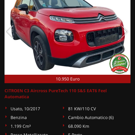
10.950 Euro
CITROEN C3 Aircross PureTech 110 S&S EAT6 Feel
Automatica
Usato, 10/2017
81 KW/110 CV
Benzina
Cambio Automatico (6)
1.199 Cm³
68.090 Km
Rosso Metallizzato
5 Porte