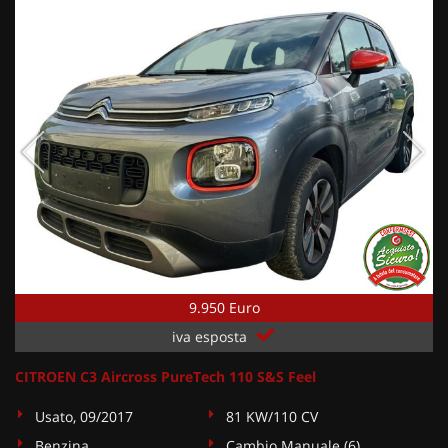
9.950 Euro
iva esposta
CITROEN C3 Aircross PureTech 110 S&S Feel
Usato, 09/2017
81 KW/110 CV
Benzina
Cambio Manuale (6)