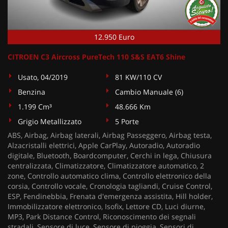
12.950 Euro
CITROEN C3 Aircross PureTech 110 S&S EAT6 Shine
Usato, 04/2019
81 KW/110 CV
Benzina
Cambio Manuale (6)
1.199 Cm³
48.666 Km
Grigio Metallizzato
5 Porte
ABS, Airbag, Airbag laterali, Airbag Passeggero, Airbag testa,
Alzacristalli elettrici, Apple CarPlay, Autoradio, Autoradio
digitale, Bluetooth, Boardcomputer, Cerchi in lega, Chiusura
centralizzata, Climatizzatore, Climatizzatore automatico, 2
zone, Controllo automatico clima, Controllo elettronico della
corsia, Controllo vocale, Cronologia tagliandi, Cruise Control,
ESP, Fendinebbia, Frenata d'emergenza assistita, Hill holder,
Immobilizzatore elettronico, Isofix, Lettore CD, Luci diurne,
MP3, Park Distance Control, Riconoscimento dei segnali
stradali, Sensore di luce, Sensore di pioggia, Sensori di