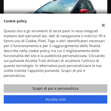
Cookie policy
Questo sito e gli strumenti di terze parti in esso integrati
trattano dati personali (es. dati di navigazione o indirizzi IP) e
fanno uso di Cookie, Pixel, Tags o altri identificatori necessari
per il funzionamento e per il raggiungimento delle finalità
descritte nella cookie policy, tra cui il miglioramento delle
funzionalità del sito e la pubblicità personalizzata. Cliccando
sul pulsante Accetta Tutti dichiari di accettare l'utilizzo di
queste tecnologie. In alternativa puoi personalizzare le tue
9.950 Euro
scelte tramite l'apposito pulsante. Scopri di più e
personalizza.
CITROEN C3 Aircross PureTech 110 S&S Shine
Usato, 11/2019
81 KW/110 CV
Scopri di più e personalizza
Benzina
Cambio Manuale (5)
Accetta tutti
1.199 Cm³
50.576 Km
Grigio Scuro Metallizzato
5 Porte