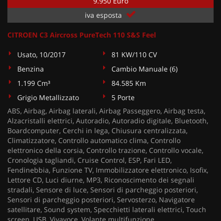
9.950 Euro
iva esposta
CITROEN C3 Aircross PureTech 110 S&S Feel
Usato, 10/2017
81 KW/110 CV
Benzina
Cambio Manuale (6)
1.199 Cm³
84.585 Km
Grigio Metallizzato
5 Porte
ABS, Airbag, Airbag laterali, Airbag Passeggero, Airbag testa,
Alzacristalli elettrici, Autoradio, Autoradio digitale, Bluetooth,
Boardcomputer, Cerchi in lega, Chiusura centralizzata,
Climatizzatore, Controllo automatico clima, Controllo
elettronico della corsia, Controllo trazione, Controllo vocale,
Cronologia tagliandi, Cruise Control, ESP, Fari LED,
Fendinebbia, Funzione TV, Immobilizzatore elettronico, Isofix,
Lettore CD, Luci diurne, MP3, Riconoscimento dei segnali
stradali, Sensore di luce, Sensori di parcheggio posteriori,
Sensori di parcheggio posteriori, Servosterzo, Navigatore
satellitare, Sound system, Specchietti laterali elettrici, Touch
screen, USB, Vivavoce, Volante multifunzione