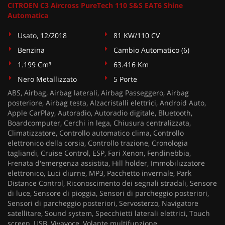
CITROEN C3 Aircross PureTech 110 S&S EAT6 Shine
Automatica
Usato, 12/2018
81 KW/110 CV
Benzina
Cambio Automatico (6)
1.199 Cm³
63.416 Km
Nero Metallizzato
5 Porte
ABS, Airbag, Airbag laterali, Airbag Passeggero, Airbag
posteriore, Airbag testa, Alzacristalli elettrici, Android Auto,
Apple CarPlay, Autoradio, Autoradio digitale, Bluetooth,
Boardcomputer, Cerchi in lega, Chiusura centralizzata,
Climatizzatore, Controllo automatico clima, Controllo
elettronico della corsia, Controllo trazione, Cronologia
tagliandi, Cruise Control, ESP, Fari Xenon, Fendinebbia,
Frenata d'emergenza assistita, Hill holder, Immobilizzatore
elettronico, Luci diurne, MP3, Pacchetto invernale, Park
Distance Control, Riconoscimento dei segnali stradali, Sensore
di luce, Sensore di pioggia, Sensori di parcheggio posteriori,
Sensori di parcheggio posteriori, Servosterzo, Navigatore
satellitare, Sound system, Specchietti laterali elettrici, Touch
screen, USB, Vivavoce, Volante multifunzione