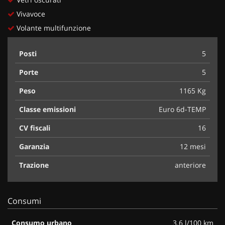
Vivavoce
Volante multifunzione
Posti
5
Porte
5
Peso
1165 Kg
Classe emissioni
Euro 6d-TEMP
CV fiscali
16
Garanzia
12 mesi
Trazione
anteriore
Consumi
Consumo urbano
3.6 l/100 km