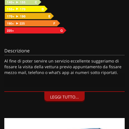
Descrizione
Al fine di poter servire un servizio eccellente suggeriamo di
fissare la visita della vettura previo appuntamento da fissare
mezzo mail, telefono o what’s app ai numeri sotto riportati.
I nostri servizi:
LEGGI TUTTO...
• Consegna a domicilio;
• Valutazione permute;
• Finanziamenti personalizzabili a tassi agevolati (privati/ditte
individuali/società);
• Polizze Kasko fino a 60 mesi di durata con estensione “valore