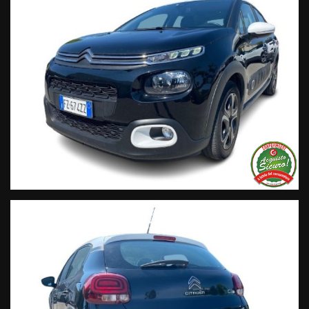
a nuovo”;
• Garanzia legale di Conformità prevista obbligatoriamente
dal Codice del Consumo;
• Garanzia estendibile fino a 60 mesi.
Segui Automobili Vendramini
e leggi le recensioni che
descrivono l’esperienza dei nostri clienti:
• Sul nostro sito ufficiale www.automobilivendramini.it dove
potrai trovare l’intero parco auto aggiornato, maggiori foto e
info per ogni singola vettura, i nostri servizi e la nostra storia.
• Sulla nostra pagina Facebook
• Sulla nostra pagina Instagram
• Sul nostro profilo Google Business
Live Chat Whatsapp:
+ 39 347 2621925 Orari
D
al lunedì al venerdi 08:3012:00 –
14:30/19:30 Sabato 8:30 12:30 14.30 18.30
Trasparenza:
• Si precisa che le informazioni contenute negli annunci
online e nel proprio sito web sono state compilate con cura
affinché siano il più complete e precise; tuttavia possono