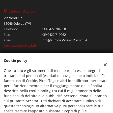
Sede di Oderzo
Via Verdi, 97
31046 Oderzo (TV)
Telefono:
+39 0422 284058
Fax:
+39 0422 719062
Email:
info@automobilivendramini.it
Indicazioni stradali
Cookie policy
Dati fiscali:
Automobili Vendramini srl
Questo sito e gli strumenti di terze parti in esso integrati
Via Verdi, 97, Oderzo (TV)
trattano dati personali (es. dati di navigazione o indirizzi IP) e
C.F/P.IVA:
04823130267
fanno uso di Cookie, Pixel, Tags o altri identificatori necessari
per il funzionamento e per il raggiungimento delle finalità
Registro delle imprese:
TV
descritte nella cookie policy, tra cui il miglioramento delle
funzionalità del sito e la pubblicità personalizzata. Cliccando
sul pulsante Accetta Tutti dichiari di accettare l'utilizzo di
queste tecnologie. In alternativa puoi personalizzare le tue
scelte tramite l'apposito pulsante. Scopri di più e