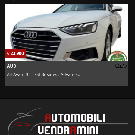
€ 23.900
€
AUDI
A4 Avant 35 TFSI Business Advanced
5