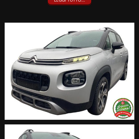
• Consegna a domicilio;
• Valutazione permute;
• Finanziamenti personalizzabili a tassi agevolati (privati/ditte
individuali/società);
• Polizze Kasko fino a 60 mesi di durata con estensione “valore
a nuovo”;
• Garanzia legale di Conformità prevista obbligatoriamente
dal Codice del Consumo;
• Garanzia estendibile fino a 60 mesi.
Segui Automobili Vendramini
e leggi le recensioni che
descrivono l’esperienza dei nostri clienti:
• Sul nostro sito ufficiale www.automobilivendramini.it dove
potrai trovare l’intero parco auto aggiornato, maggiori foto e
info per ogni singola vettura, i nostri servizi e la nostra storia.
• Sulla nostra pagina Facebook
• Sulla nostra pagina Instagram
• Sul nostro profilo Google Business
Live Chat Whatsapp:
+ 39 347 2621925 Orari
D
al lunedì al venerdi 08:3012:00 –
14:30/19:30 Sabato 8:30 12:30 14.30 18.30