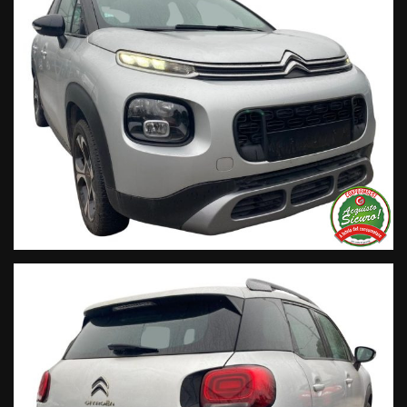
Trasparenza:
• Si precisa che le informazioni contenute negli annunci
online e nel proprio sito web sono state compilate con cura
affinché siano il più complete e precise; tuttavia possono
contenere errori e omissioni. Si declina ogni responsabilità
per eventuali involontarie incongruenze che non
rappresentano un impegno contrattuale.