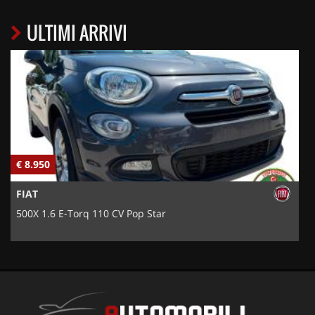
ULTIMI ARRIVI
€ 8.950
€
FIAT
500X 1.6 E-Torq 110 CV Pop Star