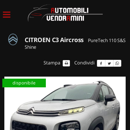
HOME
LISTA VEICOLI
CITROEN C3 Aircross
PureTech 110 S&S
ACQUISTIAMO USATO
Shine
ASSISTENZA
Stampa
Condividi
CONTATTI
disponibile