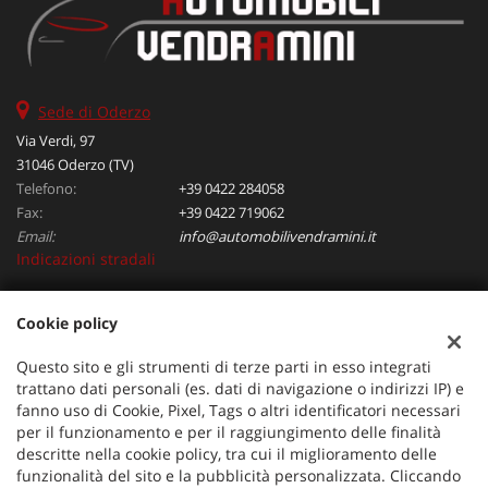
Sede di Oderzo
Via Verdi, 97
31046 Oderzo (TV)
Telefono:
+39 0422 284058
Fax:
+39 0422 719062
Email:
info@automobilivendramini.it
Indicazioni stradali
Cookie policy
Dati fiscali:
Automobili Vendramini srl
Questo sito e gli strumenti di terze parti in esso integrati
Via Verdi, 97, Oderzo (TV)
trattano dati personali (es. dati di navigazione o indirizzi IP) e
C.F/P.IVA:
04823130267
fanno uso di Cookie, Pixel, Tags o altri identificatori necessari
per il funzionamento e per il raggiungimento delle finalità
Registro delle imprese:
TV
descritte nella cookie policy, tra cui il miglioramento delle
funzionalità del sito e la pubblicità personalizzata. Cliccando