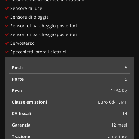
Sensore di luce
Sensore di pioggia
Sensori di parcheggio posteriori
Sensori di parcheggio posteriori
Servosterzo
Specchietti laterali elettrici
Posti
5
Porte
5
Peso
1234 Kg
Classe emissioni
Euro 6d-TEMP
CV fiscali
14
Garanzia
12 mesi
Trazione
anteriore