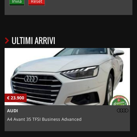
ULTIMI ARRIVI
€ 23.900
€
AUDI
A4 Avant 35 TFSI Business Advanced
5