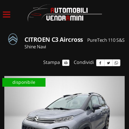
HOME
LISTA VEICOLI
CITROEN C3 Aircross
PureTech 110 S&S
ACQUISTIAMO USATO
Shine Navi
ASSISTENZA
Stampa
Condividi
CONTATTI
disponibile