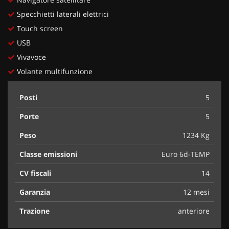
Specchietti laterali elettrici
Touch screen
USB
Vivavoce
Volante multifunzione
Posti
5
Porte
5
Peso
1234 Kg
Classe emissioni
Euro 6d-TEMP
CV fiscali
14
Garanzia
12 mesi
Trazione
anteriore