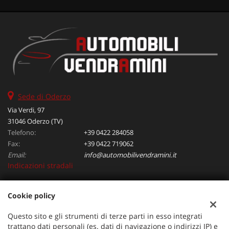
Sede di Oderzo
Via Verdi, 97
31046 Oderzo (TV)
Telefono:
+39 0422 284058
Fax:
+39 0422 719062
Email:
info@automobilivendramini.it
Indicazioni stradali
Cookie policy
Dati fiscali:
Automobili Vendramini srl
Questo sito e gli strumenti di terze parti in esso integrati
Via Verdi, 97, Oderzo (TV)
trattano dati personali (es. dati di navigazione o indirizzi IP) e