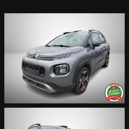
• Valutazione permute;
• Finanziamenti personalizzabili a tassi agevolati (privati/ditte
individuali/società);
• Polizze Kasko fino a 60 mesi di durata con estensione “valore
a nuovo”;
• Garanzia legale di Conformità prevista obbligatoriamente
dal Codice del Consumo;
• Garanzia estendibile fino a 60 mesi.
Segui Automobili Vendramini
e leggi le recensioni che
descrivono l’esperienza dei nostri clienti:
• Sul nostro sito ufficiale www.automobilivendramini.it dove
potrai trovare l’intero parco auto aggiornato, maggiori foto e
info per ogni singola vettura, i nostri servizi e la nostra storia.
• Sulla nostra pagina Facebook
• Sulla nostra pagina Instagram
• Sul nostro profilo Google Business
Live Chat Whatsapp:
+ 39 347 2621925 Orari
D
al lunedì al venerdi 08:3012:00 –
14:30/19:30 Sabato 8:30 12:30 14.30 18.30
Trasparenza: