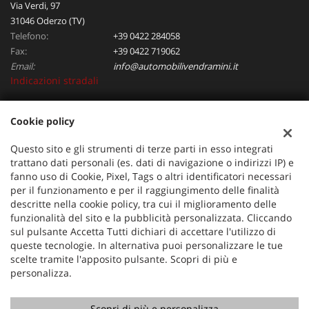
Via Verdi, 97
31046 Oderzo (TV)
Telefono:
+39 0422 284058
Fax:
+39 0422 719062
Email:
info@automobilivendramini.it
Indicazioni stradali
Cookie policy
Dati fiscali:
Automobili Vendramini srl
Questo sito e gli strumenti di terze parti in esso integrati
Via Verdi, 97, Oderzo (TV)
trattano dati personali (es. dati di navigazione o indirizzi IP) e
C.F/P.IVA:
04823130267
fanno uso di Cookie, Pixel, Tags o altri identificatori necessari
per il funzionamento e per il raggiungimento delle finalità
Registro delle imprese:
TV
descritte nella cookie policy, tra cui il miglioramento delle
funzionalità del sito e la pubblicità personalizzata. Cliccando
sul pulsante Accetta Tutti dichiari di accettare l'utilizzo di
queste tecnologie. In alternativa puoi personalizzare le tue
scelte tramite l'apposito pulsante. Scopri di più e
personalizza.
Scopri di più e personalizza