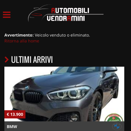
HOME
LISTA VEICOLI
Avvertimento:
Veicolo venduto o eliminato.
Ritorna alla home
ACQUISTIAMO USATO
ULTIMI ARRIVI
ASSISTENZA
CONTATTI
€ 13.900
€
BMW