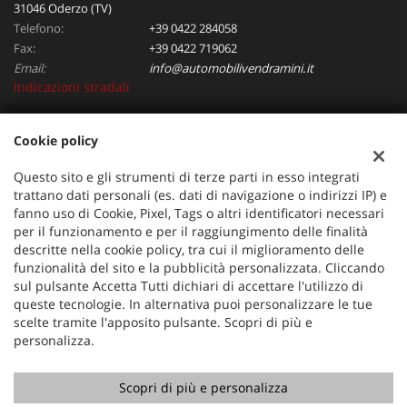
31046 Oderzo (TV)
Telefono:
+39 0422 284058
Fax:
+39 0422 719062
Email:
info@automobilivendramini.it
Indicazioni stradali
Cookie policy
Dati fiscali:
Automobili Vendramini srl
Questo sito e gli strumenti di terze parti in esso integrati
Via Verdi, 97, Oderzo (TV)
trattano dati personali (es. dati di navigazione o indirizzi IP) e
C.F/P.IVA:
04823130267
fanno uso di Cookie, Pixel, Tags o altri identificatori necessari
per il funzionamento e per il raggiungimento delle finalità
Registro delle imprese:
TV
descritte nella cookie policy, tra cui il miglioramento delle
funzionalità del sito e la pubblicità personalizzata. Cliccando
sul pulsante Accetta Tutti dichiari di accettare l'utilizzo di
queste tecnologie. In alternativa puoi personalizzare le tue
scelte tramite l'apposito pulsante. Scopri di più e
personalizza.
Scopri di più e personalizza
Copyright © 2026 GestionaleAuto.com S.r.l., Tutti i diritti
riservati -
Leggi l'informativa sulla privacy
-
Cookie Policy