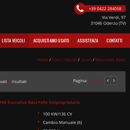
+39 0422 284058
Via Verdi, 97
31046 Oderzo (TV)
LISTA VEICOLI
ACQUISTIAMO USATO
ASSISTENZA
CONTATTI
Home
/
Tutti I Veicoli
/
Usato
/
Mercedes-Benz
Pagina:
1 di 1
vati
5
risultati
0 Executive Navi Pelle Uniproprietario
100 KW/136 CV
Cambio Manuale (6)