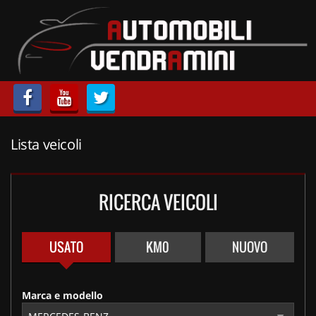
HOME
LISTA VEICOLI
ACQUISTIAMO USATO
Lista veicoli
ASSISTENZA
CONTATTI
RICERCA VEICOLI
USATO
KM0
NUOVO
Marca e modello