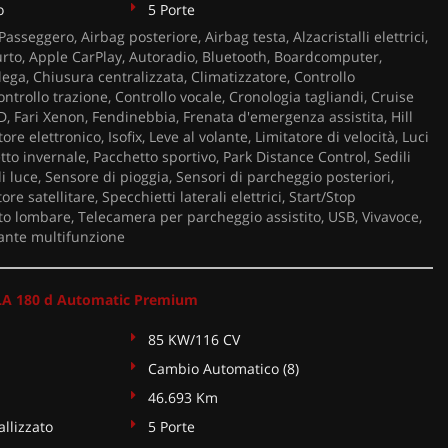
o
5 Porte
asseggero, Airbag posteriore, Airbag testa, Alzacristalli elettrici,
urto, Apple CarPlay, Autoradio, Bluetooth, Boardcomputer,
 lega, Chiusura centralizzata, Climatizzatore, Controllo
ntrollo trazione, Controllo vocale, Cronologia tagliandi, Cruise
ED, Fari Xenon, Fendinebbia, Frenata d'emergenza assistita, Hill
re elettronico, Isofix, Leve al volante, Limitatore di velocità, Luci
to invernale, Pacchetto sportivo, Park Distance Control, Sedili
di luce, Sensore di pioggia, Sensori di parcheggio posteriori,
re satellitare, Specchietti laterali elettrici, Start/Stop
o lombare, Telecamera per parcheggio assistito, USB, Vivavoce,
lante multifunzione
A 180 d Automatic Premium
85 KW/116 CV
Cambio Automatico (8)
46.693 Km
llizzato
5 Porte