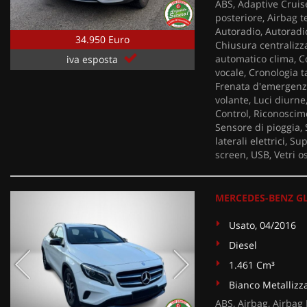
ABS, Adaptive Cruise
posteriore, Airbag te
Autoradio, Autoradio
34.950 Euro
Chiusura centralizza
automatico clima, Co
iva esposta
vocale, Cronologia t
Frenata d'emergenza 
volante, Luci diurne
Control, Riconoscime
Sensore di pioggia, 
laterali elettrici, 
screen, USB, Vetri o
MERCEDES-BENZ GLA 
Usato, 04/2016
Diesel
1.461 Cm³
Bianco Metallizz
ABS, Airbag, Airbag 