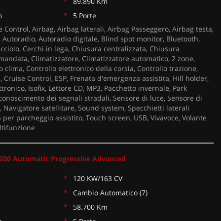
89.890 Km
o
5 Porte
 Control, Airbag, Airbag laterali, Airbag Passeggero, Airbag testa,
ci, Autoradio, Autoradio digitale, Blind spot monitor, Bluetooth,
ciolo, Cerchi in lega, Chiusura centralizzata, Chiusura
mandata, Climatizzatore, Climatizzatore automatico, 2 zone,
 clima, Controllo elettronico della corsia, Controllo trazione,
, Cruise Control, ESP, Frenata d'emergenza assistita, Hill holder,
tronico, Isofix, Lettore CD, MP3, Pacchetto invernale, Park
conoscimento dei segnali stradali, Sensore di luce, Sensore di
, Navigatore satellitare, Sound system, Specchietti laterali
a per parcheggio assistito, Touch screen, USB, Vivavoce, Volante
ltifunzione
00 Automatic Progressive Advanced
120 KW/163 CV
Cambio Automatico (7)
58.700 Km