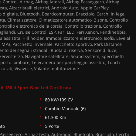
 Control, Airbag, Airbag laterali, Airbag Passeggero, Airbag
sta, Alzacristalli elettrici, Android Auto, Apple CarPlay,
 digitale, Bluetooth, Boardcomputer, Bracciolo, Cerchi in lega,
ta, Climatizzatore, Climatizzatore automatico, 2 zone, Controllo
ntrollo elettronico della corsia, Controllo trazione, Controllo
agliandi, Cruise Control, ESP, Fari LED, Fari Xenon, Fendinebbia,
assistita, Hill holder, Immobilizzatore elettronico, Isofix, Leve al
, MP3, Pacchetto invernale, Pacchetto sportivo, Park Distance
nto dei segnali stradali, Ruota di riserva, Sensore di luce,
Servosterzo, Navigatore satellitare, Sound system, Specchietti
Supporto lombare, Telecamera per parcheggio assistito, Touch
scurati, Vivavoce, Volante multifunzione
180 d Sport Navi Led Certificata
80 KW/109 CV
Cambio Manuale (6)
61.300 Km
ato
5 Porte
Passeggero, Airbag testa, Autoradio, Bluetooth, Bracciolo, Cerchi