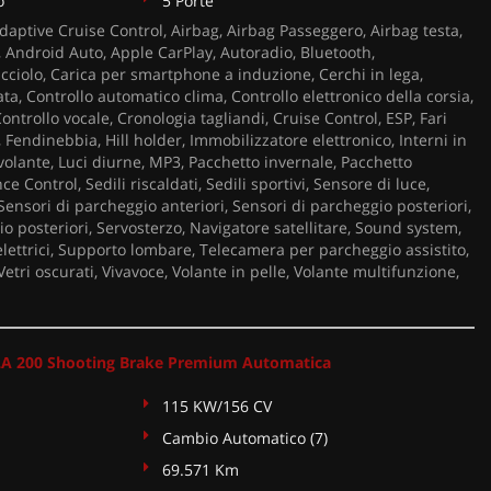
o
5 Porte
aptive Cruise Control, Airbag, Airbag Passeggero, Airbag testa,
ci, Android Auto, Apple CarPlay, Autoradio, Bluetooth,
ciolo, Carica per smartphone a induzione, Cerchi in lega,
ta, Controllo automatico clima, Controllo elettronico della corsia,
ontrollo vocale, Cronologia tagliandi, Cruise Control, ESP, Fari
, Fendinebbia, Hill holder, Immobilizzatore elettronico, Interni in
l volante, Luci diurne, MP3, Pacchetto invernale, Pacchetto
ce Control, Sedili riscaldati, Sedili sportivi, Sensore di luce,
Sensori di parcheggio anteriori, Sensori di parcheggio posteriori,
o posteriori, Servosterzo, Navigatore satellitare, Sound system,
 elettrici, Supporto lombare, Telecamera per parcheggio assistito,
etri oscurati, Vivavoce, Volante in pelle, Volante multifunzione,
A 200 Shooting Brake Premium Automatica
115 KW/156 CV
Cambio Automatico (7)
69.571 Km