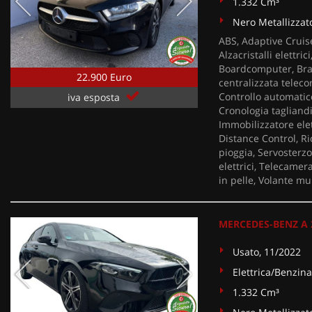
1.332 Cm³
Nero Metallizzat
ABS, Adaptive Cruise
Alzacristalli elettri
Boardcomputer, Brac
22.900 Euro
centralizzata teleco
Controllo automatico
iva esposta
Cronologia tagliandi
Immobilizzatore elet
Distance Control, Ri
pioggia, Servosterzo
elettrici, Telecamer
in pelle, Volante mu
MERCEDES-BENZ A 2
Usato, 11/2022
Elettrica/Benzina
1.332 Cm³