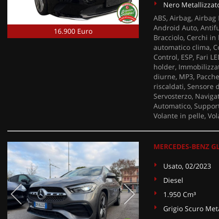
Nero Metallizzat
ABS, Airbag, Airbag P
Android Auto, Antif
16.900 Euro
Bracciolo, Cerchi in
automatico clima, Co
Control, ESP, Fari L
holder, Immobilizzato
diurne, MP3, Pacchet
riscaldati, Sensore 
Servosterzo, Navigato
Automatico, Support
Volante in pelle, Vo
MERCEDES-BENZ GL
Usato, 02/2023
Diesel
1.950 Cm³
Grigio Scuro Meta