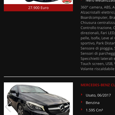
Nero Metallizzat
360° camera, ABS, Ad
27.900 Euro
Alzacristalli elettri
Boardcomputer, Brac
Chiusura centralizza
Controllo trazione, C
direzionali, Fari LED
pelle, Isofix, Leve a
sportivo, Park Distan
Sensore di pioggia, 
Sensori di parcheggi
Specchietti laterali
Touch screen, USB, V
Volante riscaldabile
MERCEDES-BENZ CL
Usato, 06/2017
Benzina
1.595 Cm³