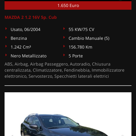
1.650 Euro
MAZDA 2 1.2 16V 5p. Cub
Usato, 06/2004
55 KW/75 CV
Benzina
Cambio Manuale (5)
1.242 Cm³
156.780 Km
Nero Metallizzato
5 Porte
ABS, Airbag, Airbag Passeggero, Autoradio, Chiusura
centralizzata, Climatizzatore, Fendinebbia, Immobilizzatore
elettronico, Servosterzo, Specchietti laterali elettrici