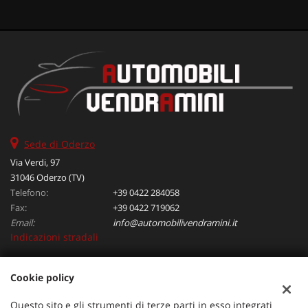
Sede di Oderzo
Via Verdi, 97
31046 Oderzo (TV)
Telefono:
+39 0422 284058
Fax:
+39 0422 719062
Email:
info@automobilivendramini.it
Indicazioni stradali
Cookie policy
Dati fiscali:
Automobili Vendramini srl
Questo sito e gli strumenti di terze parti in esso integrati