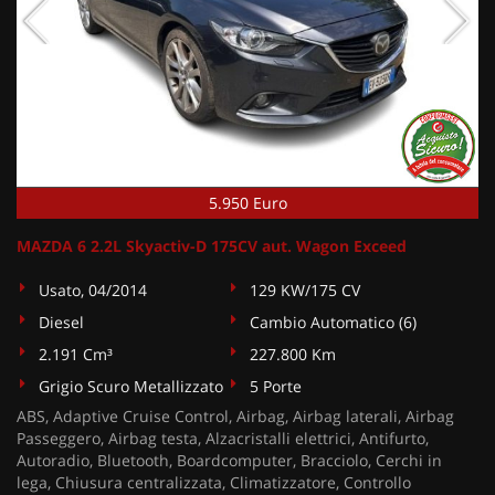
5.950 Euro
MAZDA 6 2.2L Skyactiv-D 175CV aut. Wagon Exceed
Usato, 04/2014
129 KW/175 CV
Diesel
Cambio Automatico (6)
2.191 Cm³
227.800 Km
Grigio Scuro Metallizzato
5 Porte
ABS, Adaptive Cruise Control, Airbag, Airbag laterali, Airbag
Passeggero, Airbag testa, Alzacristalli elettrici, Antifurto,
Autoradio, Bluetooth, Boardcomputer, Bracciolo, Cerchi in
lega, Chiusura centralizzata, Climatizzatore, Controllo