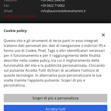
Fax:
+39 0422 719062
Email:
info@automobilivendramini.it
Indicazioni stradali
Cookie policy
Dati fiscali:
Automobili Vendramini srl
Questo sito e gli strumenti di terze parti in esso integrati
Via Verdi, 97, Oderzo (TV)
trattano dati personali (es. dati di navigazione o indirizzi IP) e
C.F/P.IVA:
04823130267
fanno uso di Cookie, Pixel, Tags o altri identificatori necessari
per il funzionamento e per il raggiungimento delle finalità
Registro delle imprese:
TV
descritte nella cookie policy, tra cui il miglioramento delle
funzionalità del sito e la pubblicità personalizzata. Cliccando
sul pulsante Accetta Tutti dichiari di accettare l'utilizzo di
queste tecnologie. In alternativa puoi personalizzare le tue
scelte tramite l'apposito pulsante. Scopri di più e
personalizza.
Scopri di più e personalizza
Copyright © 2026 GestionaleAuto.com S.r.l., Tutti i diritti
riservati -
Leggi l'informativa sulla privacy
-
Cookie Policy
Sito creato da:
GestionaleAuto.com
Accetta tutti