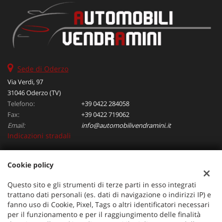
Sede di Oderzo
Via Verdi, 97
31046 Oderzo (TV)
Telefono:
+39 0422 284058
Fax:
+39 0422 719062
Email:
info@automobilivendramini.it
Indicazioni stradali
Cookie policy
Dati fiscali:
Automobili Vendramini srl
Questo sito e gli strumenti di terze parti in esso integrati
Via Verdi, 97, Oderzo (TV)
trattano dati personali (es. dati di navigazione o indirizzi IP) e
C.F/P.IVA:
04823130267
fanno uso di Cookie, Pixel, Tags o altri identificatori necessari
per il funzionamento e per il raggiungimento delle finalità
Registro delle imprese:
TV