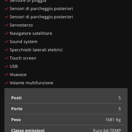
Sensore di pioggia
Sensori di parcheggio posteriori
Sensori di parcheggio posteriori
Servosterzo
Navigatore satellitare
Sound system
Specchietti laterali elettrici
Touch screen
USB
Vivavoce
Volante multifunzione
Posti
5
Porte
5
Peso
1681 Kg
Classe emissioni
Euro 6d-TEMP