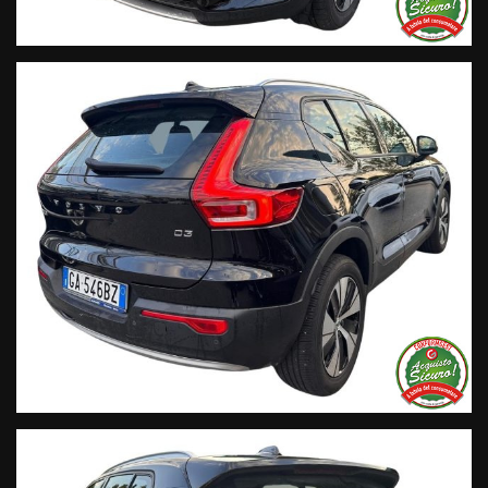
info per ogni singola vettura, i nostri servizi e la nostra storia.
• Sulla nostra pagina Facebook
• Sulla nostra pagina Instagram
• Sul nostro profilo Google Business
Live Chat Whatsapp:
+ 39 347 2621925 Orari
D
al lunedì al venerdi 08:3012:00 –
14:30/19:30 Sabato 8:30 12:30 14.30 18.30
Trasparenza:
• Si precisa che le informazioni contenute negli annunci
online e nel proprio sito web sono state compilate con cura
affinché siano il più complete e precise; tuttavia possono
contenere errori e omissioni. Si declina ogni responsabilità
per eventuali involontarie incongruenze che non
rappresentano un impegno contrattuale.