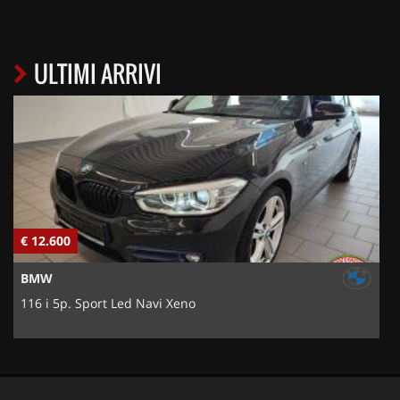
ULTIMI ARRIVI
€ 12.600
€
BMW
116 i 5p. Sport Led Navi Xeno