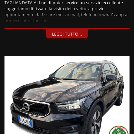
TAGLIANDATA Al fine di poter servire un servizio eccellente
suggeriamo di fissare la visita della vettura previo
appuntamento da fissare mezzo mail, telefono o what’s app ai
numeri sotto riportati.
LEGGI TUTTO...
I nostri servizi:
• Consegna a domicilio;
• Valutazione permute;
• Finanziamenti personalizzabili a tassi agevolati (privati/ditte
individuali/società);
• Polizze Kasko fino a 60 mesi di durata con estensione “valore
a nuovo”;
• Garanzia legale di Conformità prevista obbligatoriamente
dal Codice del Consumo;
• Garanzia estendibile fino a 60 mesi.
Segui Automobili Vendramini
e leggi le recensioni che
descrivono l’esperienza dei nostri clienti:
• Sul nostro sito ufficiale www.automobilivendramini.it dove
potrai trovare l’intero parco auto aggiornato, maggiori foto e