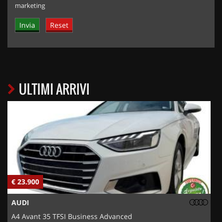
marketing
ULTIMI ARRIVI
€ 23.900
€
AUDI
A4 Avant 35 TFSI Business Advanced
5