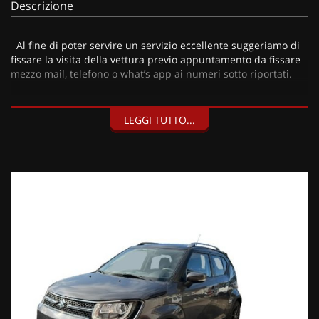
Descrizione
Al fine di poter servire un servizio eccellente suggeriamo di
fissare la visita della vettura previo appuntamento da fissare
mezzo mail, telefono o what’s app ai numeri sotto riportati.
LEGGI TUTTO...
I nostri servizi:
• Consegna a domicilio;
• Valutazione permute;
• Finanziamenti personalizzabili a tassi agevolati (privati/ditte
individuali/società);
• Polizze Kasko fino a 60 mesi di durata con estensione “valore
a nuovo”;
• Garanzia legale di Conformità prevista obbligatoriamente
dal Codice del Consumo;
• Garanzia estendibile fino a 60 mesi.
Segui Automobili Vendramini
e leggi le recensioni che
descrivono l’esperienza dei nostri clienti:
• Sul nostro sito ufficiale www.automobilivendramini.it dove