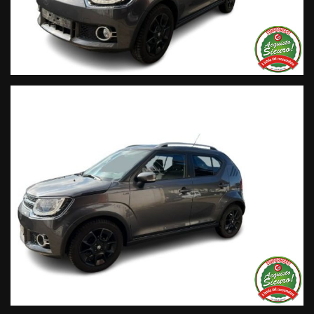
potrai trovare l’intero parco auto aggiornato, maggiori foto e
info per ogni singola vettura, i nostri servizi e la nostra storia.
• Sulla nostra pagina Facebook
• Sulla nostra pagina Instagram
• Sul nostro profilo Google Business
Live Chat Whatsapp:
+ 39 347 2621925 Orari
D
al lunedì al venerdi 08:3012:00 –
14:30/19:30 Sabato 8:30 12:30 14.30 18.30
Trasparenza:
• Si precisa che le informazioni contenute negli annunci
online e nel proprio sito web sono state compilate con cura
affinché siano il più complete e precise; tuttavia possono
contenere errori e omissioni. Si declina ogni responsabilità
per eventuali involontarie incongruenze che non
rappresentano un impegno contrattuale.