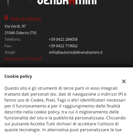
Sede di Oderzo
Via Verdi, 97
31046 Oderzo (TV)
Telefono:
+39 0422 284058
Fax:
+39 0422 719062
Email:
info@automobilivendramini.it
Indicazioni stradali
Cookie policy
Dati fiscali:
Automobili Vendramini srl
Questo sito e gli strumenti di terze parti in esso integrati
Via Verdi, 97, Oderzo (TV)
trattano dati personali (es. dati di navigazione o indirizzi IP) e
C.F/P.IVA:
04823130267
fanno uso di Cookie, Pixel, Tags o altri identificatori necessari
per il funzionamento e per il raggiungimento delle finalità
Registro delle imprese:
TV
descritte nella cookie policy, tra cui il miglioramento delle
funzionalità del sito e la pubblicità personalizzata. Cliccando
sul pulsante Accetta Tutti dichiari di accettare l'utilizzo di
queste tecnologie. In alternativa puoi personalizzare le tue