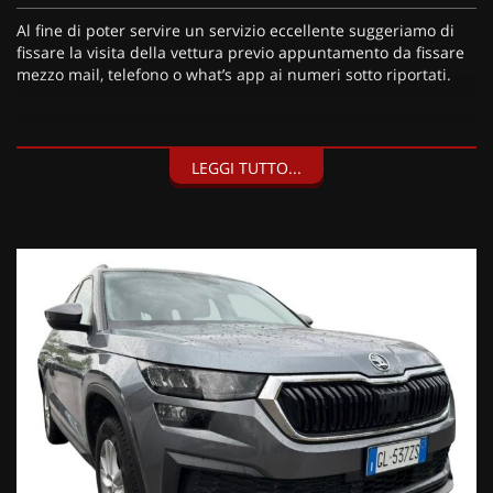
Al fine di poter servire un servizio eccellente suggeriamo di
fissare la visita della vettura previo appuntamento da fissare
mezzo mail, telefono o what’s app ai numeri sotto riportati.
I nostri servizi:
LEGGI TUTTO...
• Consegna a domicilio;
• Valutazione permute;
• Finanziamenti personalizzabili a tassi agevolati (privati/ditte
individuali/società);
• Polizze Kasko fino a 60 mesi di durata con estensione “valore
a nuovo”;
• Garanzia legale di Conformità prevista obbligatoriamente
dal Codice del Consumo;
• Garanzia estendibile fino a 60 mesi.
Segui Automobili Vendramini
e leggi le recensioni che
descrivono l’esperienza dei nostri clienti:
• Sul nostro sito ufficiale www.automobilivendramini.it dove
potrai trovare l’intero parco auto aggiornato, maggiori foto e
info per ogni singola vettura, i nostri servizi e la nostra storia.