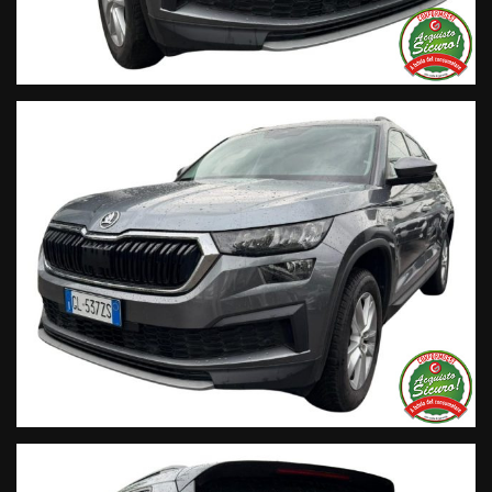
• Sulla nostra pagina Facebook
• Sulla nostra pagina Instagram
• Sul nostro profilo Google Business
Live Chat Whatsapp:
+ 39 347 2621925 Orari
D
al lunedì al venerdi 08:30 12:00 –
14:30/19:30 Sabato 8:30 12:30 14.30 18.30
Trasparenza:
• Si precisa che le informazioni contenute negli annunci
online e nel proprio sito web sono state compilate con cura
affinché siano il più complete e precise; tuttavia possono
contenere errori e omissioni. Si declina ogni responsabilità
per eventuali involontarie incongruenze che non
rappresentano un impegno contrattuale.