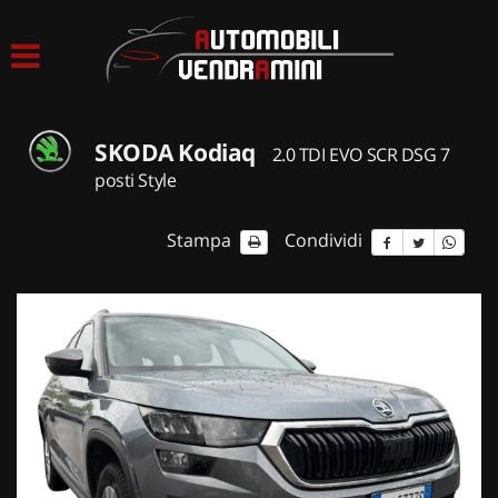
HOME
LISTA VEICOLI
SKODA Kodiaq
2.0 TDI EVO SCR DSG 7
ACQUISTIAMO USATO
posti Style
ASSISTENZA
Stampa
Condividi
CONTATTI