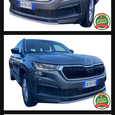
Segui Automobili Vendramini
e leggi le recensioni che
descrivono l’esperienza dei nostri clienti:
• Sul nostro sito ufficiale www.automobilivendramini.it dove
potrai trovare l’intero parco auto aggiornato, maggiori foto e
info per ogni singola vettura, i nostri servizi e la nostra storia.
• Sulla nostra pagina Facebook
• Sulla nostra pagina Instagram
• Sul nostro profilo Google Business
Live Chat Whatsapp:
+ 39 347 2621925 Orari
D
al lunedì al venerdi 08:3012:00 –
14:30/19:30 Sabato 8:30 12:30 14.30 18.30
Trasparenza:
• Si precisa che le informazioni contenute negli annunci
online e nel proprio sito web sono state compilate con cura
affinché siano il più complete e precise; tuttavia possono
contenere errori e omissioni. Si declina ogni responsabilità
per eventuali involontarie incongruenze che non
rappresentano un impegno contrattuale.