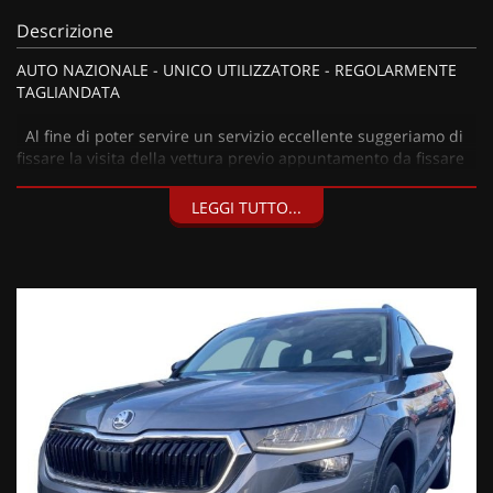
Descrizione
AUTO NAZIONALE - UNICO UTILIZZATORE - REGOLARMENTE
TAGLIANDATA
Al fine di poter servire un servizio eccellente suggeriamo di
fissare la visita della vettura previo appuntamento da fissare
mezzo mail, telefono o what’s app ai numeri sotto riportati.
LEGGI TUTTO...
I nostri servizi:
• Consegna a domicilio;
• Valutazione permute;
• Finanziamenti personalizzabili a tassi agevolati (privati/ditte
individuali/società);
• Polizze Kasko fino a 60 mesi di durata con estensione “valore
a nuovo”;
• Garanzia legale di Conformità prevista obbligatoriamente
dal Codice del Consumo;
• Garanzia estendibile fino a 60 mesi.