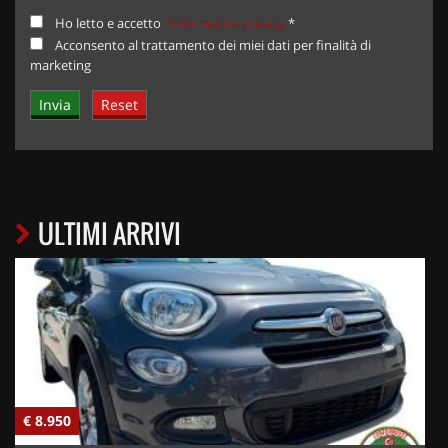
Ho letto e accetto
l'informativa privacy
*
Acconsento al trattamento dei miei dati per finalità di
marketing
ULTIMI ARRIVI
€ 8.950
€