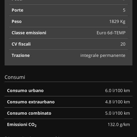
Porte
5
Peso
1829 Kg
Classe emissioni
Euro 6d-TEMP
CV fiscali
20
Trazione
integrale permanente
Consumi
Consumo urbano
6.0 l/100 km
Consumo extraurbano
4.8 l/100 km
Consumo combinato
5.0 l/100 km
Emissioni CO
132.0 g/km
2