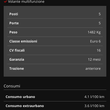
Volante multifunzione
Posti
5
Porte
5
Peso
1482 Kg
Classe emissioni
Euro 6
CV fiscali
16
Garanzia
12 mesi
Trazione
anteriore
Consumi
Consumo urbano
4.1 l/100 km
Consumo extraurbano
3.6 l/100 km