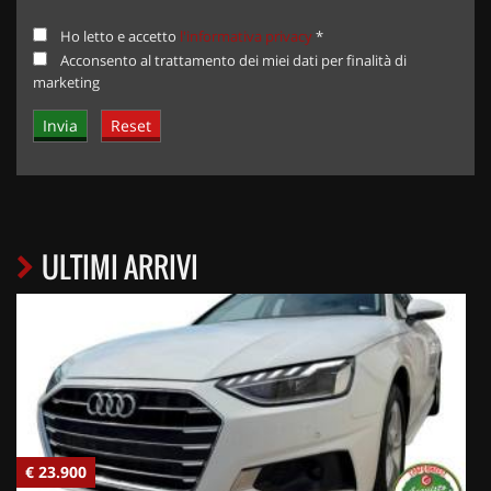
Ho letto e accetto
l'informativa privacy
*
Acconsento al trattamento dei miei dati per finalità di
marketing
ULTIMI ARRIVI
€ 23.900
€