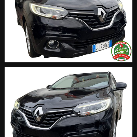
dal Codice del Consumo;
• Garanzia estendibile fino a 60 mesi.
Segui Automobili Vendramini
e leggi le recensioni che
descrivono l’esperienza dei nostri clienti:
• Sul nostro sito ufficiale www.automobilivendramini.it dove
potrai trovare l’intero parco auto aggiornato, maggiori foto e
info per ogni singola vettura, i nostri servizi e la nostra storia.
• Sulla nostra pagina Facebook
• Sulla nostra pagina Instagram
• Sul nostro profilo Google Business
Live Chat Whatsapp:
+ 39 347 2621925 Orari
D
al lunedì al venerdi 08:3012:00 –
14:30/19:30 Sabato 8:30 12:30 14.30 18.30
Trasparenza:
• Si precisa che le informazioni contenute negli annunci
online e nel proprio sito web sono state compilate con cura
affinché siano il più complete e precise; tuttavia possono
contenere errori e omissioni. Si declina ogni responsabilità