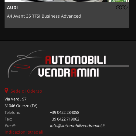
AUDI
A4 Avant 35 TFSI Business Advanced
5
Sede di Oderzo
Via Verdi, 97
31046 Oderzo (TV)
Telefono:
+39 0422 284058
Fax:
+39 0422 719062
Email:
info@automobilivendramini.it
Indicazioni stradali