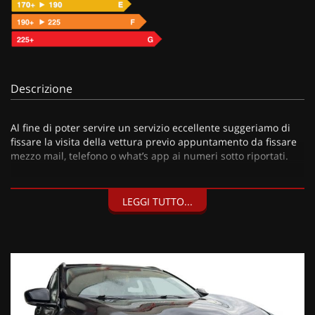
Descrizione
Al fine di poter servire un servizio eccellente suggeriamo di
fissare la visita della vettura previo appuntamento da fissare
mezzo mail, telefono o what’s app ai numeri sotto riportati.
LEGGI TUTTO...
I nostri servizi:
• Consegna a domicilio;
• Valutazione permute;
• Finanziamenti personalizzabili a tassi agevolati (privati/ditte
individuali/società);
• Polizze Kasko fino a 60 mesi di durata con estensione “valore
a nuovo”;
• Garanzia legale di Conformità prevista obbligatoriamente