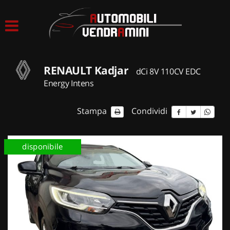
HOME
LISTA VEICOLI
RENAULT Kadjar
dCi 8V 110CV EDC
ACQUISTIAMO USATO
Energy Intens
ASSISTENZA
Stampa
Condividi
CONTATTI
disponibile