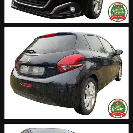
info per ogni singola vettura, i nostri servizi e la nostra storia.
• Sulla nostra pagina Facebook
• Sulla nostra pagina Instagram
• Sul nostro profilo Google Business
Live Chat Whatsapp:
+ 39 347 2621925 Orari
D
al lunedì al venerdi 08:3012:00 –
14:30/19:30 Sabato 8:30 12:30 14.30 18.30
Trasparenza:
• Si precisa che le informazioni contenute negli annunci
online e nel proprio sito web sono state compilate con cura
affinché siano il più complete e precise; tuttavia possono
contenere errori e omissioni. Si declina ogni responsabilità
per eventuali involontarie incongruenze che non
rappresentano un impegno contrattuale.