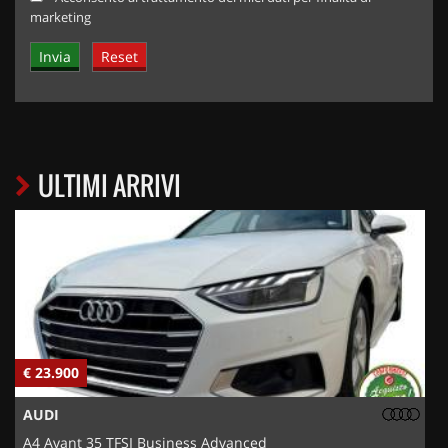
marketing
ULTIMI ARRIVI
€ 23.900
€
AUDI
A4 Avant 35 TFSI Business Advanced
5