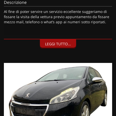
Descrizione
Al fine di poter servire un servizio eccellente suggeriamo di
fissare la visita della vettura previo appuntamento da fissare
mezzo mail, telefono o what’s app ai numeri sotto riportati.
I nostri servizi:
LEGGI TUTTO...
• Consegna a domicilio;
• Valutazione permute;
• Finanziamenti personalizzabili a tassi agevolati (privati/ditte
individuali/società);
• Polizze Kasko fino a 60 mesi di durata con estensione “valore
a nuovo”;
• Garanzia legale di Conformità prevista obbligatoriamente
dal Codice del Consumo;
• Garanzia estendibile fino a 60 mesi.
Segui Automobili Vendramini
e leggi le recensioni che
descrivono l’esperienza dei nostri clienti:
• Sul nostro sito ufficiale www.automobilivendramini.it dove
potrai trovare l’intero parco auto aggiornato, maggiori foto e