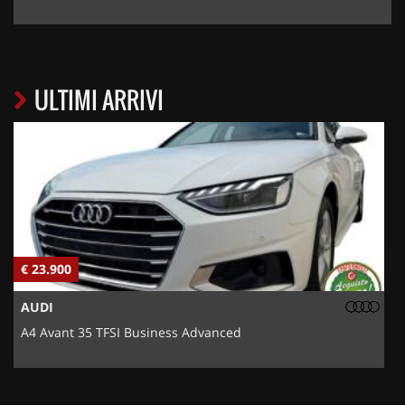
ULTIMI ARRIVI
€ 23.900
€
AUDI
A4 Avant 35 TFSI Business Advanced
5