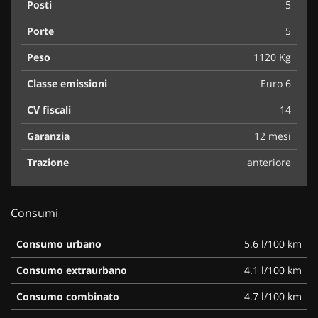
Posti
5
Porte
5
Peso
1120 Kg
Classe emissioni
Euro 6
CV fiscali
14
Garanzia
12 mesi
Trazione
anteriore
Consumi
Consumo urbano
5.6 l/100 km
Consumo extraurbano
4.1 l/100 km
Consumo combinato
4.7 l/100 km