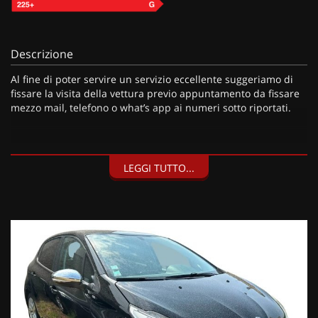
Descrizione
Al fine di poter servire un servizio eccellente suggeriamo di
fissare la visita della vettura previo appuntamento da fissare
mezzo mail, telefono o what’s app ai numeri sotto riportati.
I nostri servizi:
LEGGI TUTTO...
• Consegna a domicilio;
• Valutazione permute;
• Finanziamenti personalizzabili a tassi agevolati (privati/ditte
individuali/società);
• Polizze Kasko fino a 60 mesi di durata con estensione “valore
a nuovo”;
• Garanzia legale di Conformità prevista obbligatoriamente
dal Codice del Consumo;
• Garanzia estendibile fino a 60 mesi.