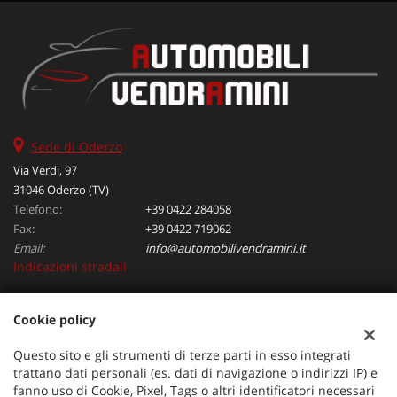
Sede di Oderzo
Via Verdi, 97
31046 Oderzo (TV)
Telefono:
+39 0422 284058
Fax:
+39 0422 719062
Email:
info@automobilivendramini.it
Indicazioni stradali
Cookie policy
Dati fiscali:
Automobili Vendramini srl
Questo sito e gli strumenti di terze parti in esso integrati
Via Verdi, 97, Oderzo (TV)
trattano dati personali (es. dati di navigazione o indirizzi IP) e
C.F/P.IVA:
04823130267
fanno uso di Cookie, Pixel, Tags o altri identificatori necessari