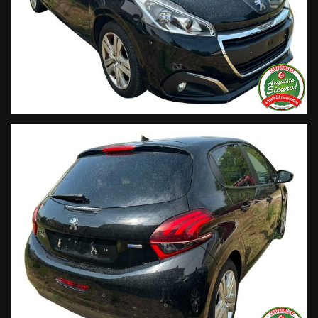
Segui Automobili Vendramini
e leggi le recensioni che
descrivono l’esperienza dei nostri clienti:
• Sul nostro sito ufficiale www.automobilivendramini.it dove
potrai trovare l’intero parco auto aggiornato, maggiori foto e
info per ogni singola vettura, i nostri servizi e la nostra storia.
• Sulla nostra pagina Facebook
• Sulla nostra pagina Instagram
• Sul nostro profilo Google Business
Live Chat Whatsapp:
+ 39 347 2621925 Orari
D
al lunedì al venerdi 08:3012:00 –
14:30/19:30 Sabato 8:30 12:30 14.30 18.30
Trasparenza:
• Si precisa che le informazioni contenute negli annunci
online e nel proprio sito web sono state compilate con cura
affinché siano il più complete e precise; tuttavia possono
contenere errori e omissioni. Si declina ogni responsabilità
per eventuali involontarie incongruenze che non
rappresentano un impegno contrattuale.