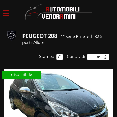
HOME
LISTA VEICOLI
PEUGEOT 208
1° serie PureTech 82 5
ACQUISTIAMO USATO
porte Allure
ASSISTENZA
Stampa
Condividi
CONTATTI
disponibile