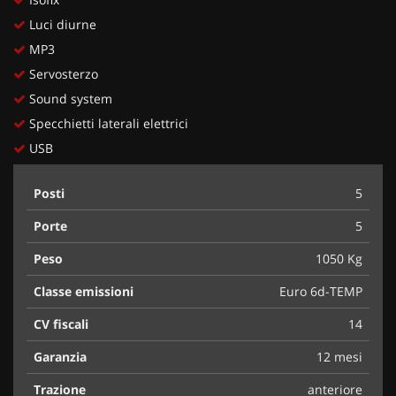
Luci diurne
MP3
Servosterzo
Sound system
Specchietti laterali elettrici
USB
Posti
5
Porte
5
Peso
1050 Kg
Classe emissioni
Euro 6d-TEMP
CV fiscali
14
Garanzia
12 mesi
Trazione
anteriore