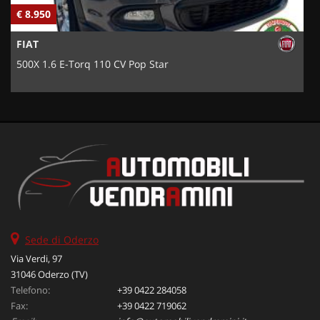
€ 8.950
€
FIAT
500X 1.6 E-Torq 110 CV Pop Star
Sede di Oderzo
Via Verdi, 97
31046 Oderzo (TV)
Telefono:
+39 0422 284058
Fax:
+39 0422 719062