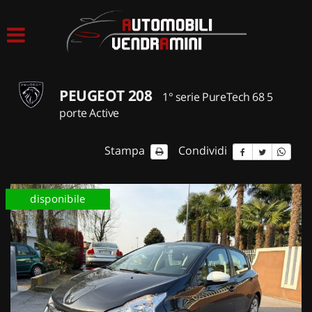
HOME
LISTA VEICOLI
PEUGEOT 208
1° serie PureTech 68 5
ACQUISTIAMO USATO
porte Active
ASSISTENZA
Stampa
Condividi
CONTATTI
disponibile