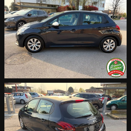
Trasparenza:
• Si precisa che le informazioni contenute negli annunci
online e nel proprio sito web sono state compilate con cura
affinché siano il più complete e precise; tuttavia possono
contenere errori e omissioni. Si declina ogni responsabilità
per eventuali involontarie incongruenze che non
rappresentano un impegno contrattuale.