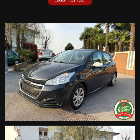
LEGGI TUTTO...
• Consegna a domicilio;
• Valutazione permute;
• Finanziamenti personalizzabili a tassi agevolati (privati/ditte
individuali/società);
• Polizze Kasko fino a 60 mesi di durata con estensione “valore
a nuovo”;
• Garanzia legale di Conformità prevista obbligatoriamente
dal Codice del Consumo;
• Garanzia estendibile fino a 60 mesi.
Segui Automobili Vendramini
e leggi le recensioni che
descrivono l’esperienza dei nostri clienti:
• Sul nostro sito ufficiale www.automobilivendramini.it dove
potrai trovare l’intero parco auto aggiornato, maggiori foto e
info per ogni singola vettura, i nostri servizi e la nostra storia.
• Sulla nostra pagina Facebook
• Sulla nostra pagina Instagram
• Sul nostro profilo Google Business
Live Chat Whatsapp:
+ 39 347 2621925 Orari
D
al lunedì al venerdi 08:3012:00 –
14:30/19:30 Sabato 8:30 12:30 14.30 18.30