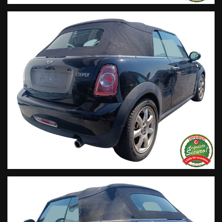
• Sul nostro profilo Google Business
Live Chat Whatsapp:
+ 39 347 2621925 Orari
D
al lunedì al venerdi 08:3012:00 –
14:30/19:30 Sabato 8:30 12:30 14.30 18.30
Trasparenza:
• Si precisa che le informazioni contenute negli annunci
online e nel proprio sito web sono state compilate con cura
affinché siano il più complete e precise; tuttavia possono
contenere errori e omissioni. Si declina ogni responsabilità
per eventuali involontarie incongruenze che non
rappresentano un impegno contrattuale.