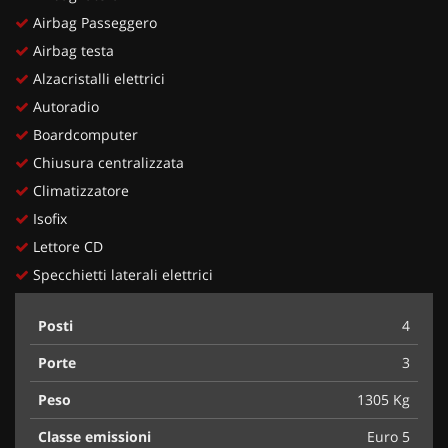
Airbag Passeggero
Airbag testa
Alzacristalli elettrici
Autoradio
Boardcomputer
Chiusura centralizzata
Climatizzatore
Isofix
Lettore CD
Specchietti laterali elettrici
Posti
4
Porte
3
Peso
1305 Kg
Classe emissioni
Euro 5