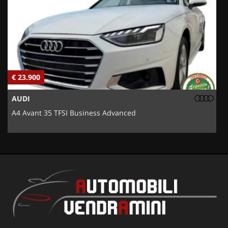
€ 23.900
€
AUDI
A4 Avant 35 TFSI Business Advanced
5