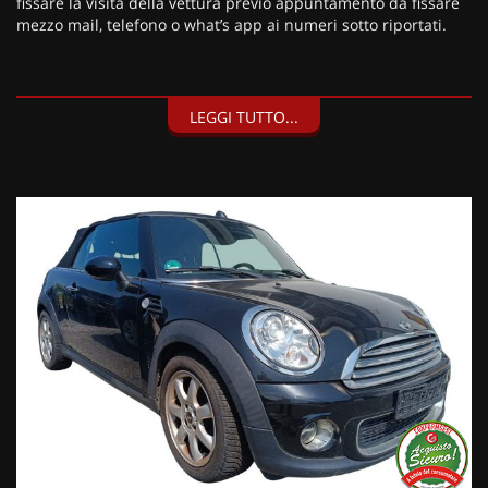
fissare la visita della vettura previo appuntamento da fissare
mezzo mail, telefono o what’s app ai numeri sotto riportati.
I nostri servizi:
LEGGI TUTTO...
• Consegna a domicilio;
• Valutazione permute;
• Finanziamenti personalizzabili a tassi agevolati (privati/ditte
individuali/società);
• Polizze Kasko fino a 60 mesi di durata con estensione “valore
a nuovo”;
• Garanzia legale di Conformità prevista obbligatoriamente
dal Codice del Consumo;
• Garanzia estendibile fino a 60 mesi.
Segui Automobili Vendramini
e leggi le recensioni che
descrivono l’esperienza dei nostri clienti:
• Sul nostro sito ufficiale www.automobilivendramini.it dove
potrai trovare l’intero parco auto aggiornato, maggiori foto e
info per ogni singola vettura, i nostri servizi e la nostra storia.
• Sulla nostra pagina Facebook
• Sulla nostra pagina Instagram