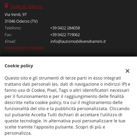
Sede di Oderzo
Via Verdi, 97
31046 Oderzo (TV)
Telefono:
+39 0422 284058
Fax:
+39 0422 719062
Email:
info@automobilivendramini.it
Indicazioni stradali
Cookie policy
Dati fiscali:
Automobili Vendramini srl
Questo sito e gli strumenti di terze parti in esso integrati
Via Verdi, 97, Oderzo (TV)
trattano dati personali (es. dati di navigazione o indirizzi IP) e
C.F/P.IVA:
04823130267
fanno uso di Cookie, Pixel, Tags o altri identificatori necessari
per il funzionamento e per il raggiungimento delle finalità
Registro delle imprese:
TV
descritte nella cookie policy, tra cui il miglioramento delle
funzionalità del sito e la pubblicità personalizzata. Cliccando
sul pulsante Accetta Tutti dichiari di accettare l'utilizzo di
queste tecnologie. In alternativa puoi personalizzare le tue
scelte tramite l'apposito pulsante. Scopri di più e
personalizza.