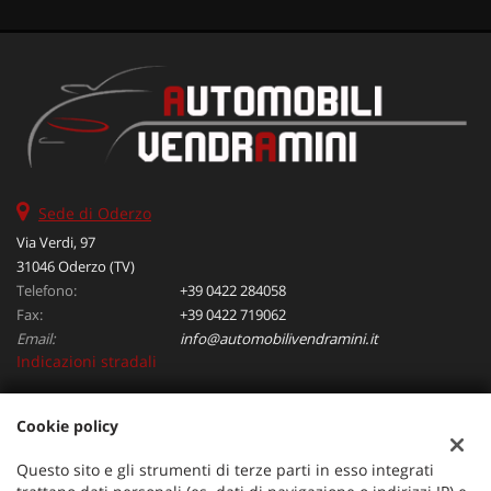
Sede di Oderzo
Via Verdi, 97
31046 Oderzo (TV)
Telefono:
+39 0422 284058
Fax:
+39 0422 719062
Email:
info@automobilivendramini.it
Indicazioni stradali
Cookie policy
Dati fiscali:
Automobili Vendramini srl
Questo sito e gli strumenti di terze parti in esso integrati
Via Verdi, 97, Oderzo (TV)