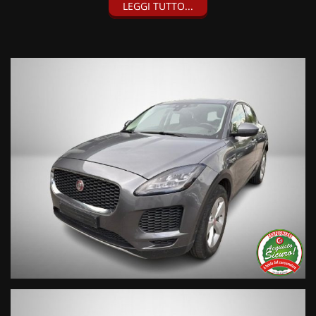
I nostri servizi:
LEGGI TUTTO...
• Consegna a domicilio;
• Valutazione permute;
• Finanziamenti personalizzabili a tassi agevolati (privati/ditte
individuali/società);
• Polizze Kasko fino a 60 mesi di durata con estensione “valore
a nuovo”;
• Garanzia legale di Conformità prevista obbligatoriamente
dal Codice del Consumo;
• Garanzia estendibile fino a 60 mesi.
Segui Automobili Vendramini
e leggi le recensioni che
descrivono l’esperienza dei nostri clienti:
• Sul nostro sito ufficiale www.automobilivendramini.it dove
potrai trovare l’intero parco auto aggiornato, maggiori foto e
info per ogni singola vettura, i nostri servizi e la nostra storia.
• Sulla nostra pagina Facebook
• Sulla nostra pagina Instagram
• Sul nostro profilo Google Business
Live Chat Whatsapp:
+ 39 347 2621925 Orari
D
al lunedì al venerdi 08:3012:00 –
14:30/19:30 Sabato 8:30 12:30 14.30 18.30