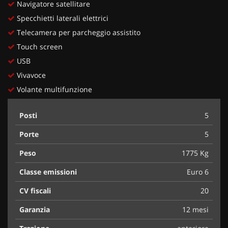
Navigatore satellitare
Specchietti laterali elettrici
Telecamera per parcheggio assistito
Touch screen
USB
Vivavoce
Volante multifunzione
Posti
5
Porte
5
Peso
1775 Kg
Classe emissioni
Euro 6
CV fiscali
20
Garanzia
12 mesi