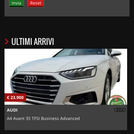
ULTIMI ARRIVI
€ 9.250
FIAT
500X 1.3 MultiJet 95 CV Pop Star