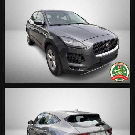
Trasparenza:
• Si precisa che le informazioni contenute negli annunci
online e nel proprio sito web sono state compilate con cura
affinché siano il più complete e precise; tuttavia possono
contenere errori e omissioni. Si declina ogni responsabilità
per eventuali involontarie incongruenze che non
rappresentano un impegno contrattuale.