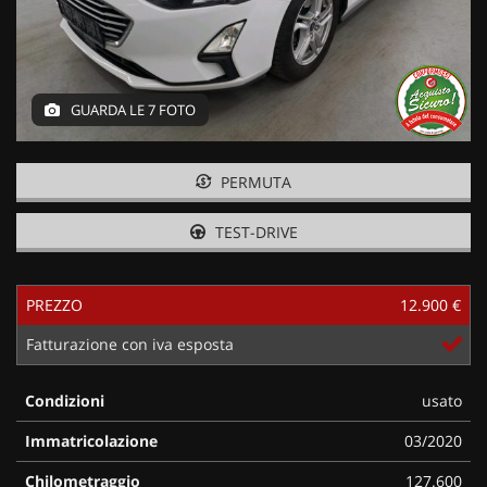
GUARDA LE 7 FOTO
PERMUTA
TEST-DRIVE
PREZZO
12.900 €
Fatturazione con iva esposta
Condizioni
usato
Immatricolazione
03/2020
Chilometraggio
127.600