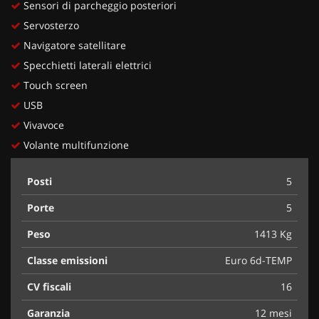
Sensori di parcheggio posteriori
Servosterzo
Navigatore satellitare
Specchietti laterali elettrici
Touch screen
USB
Vivavoce
Volante multifunzione
Posti
5
Porte
5
Peso
1413 Kg
Classe emissioni
Euro 6d-TEMP
CV fiscali
16
Garanzia
12 mesi