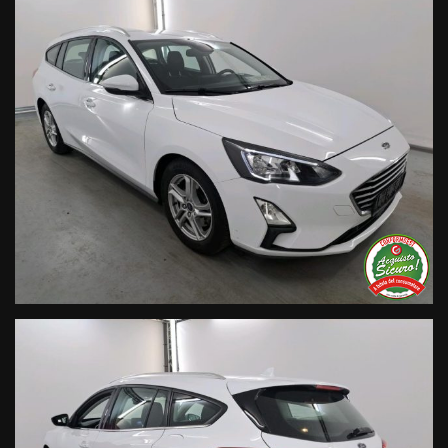
Live Chat Whatsapp:
+ 39 347 2621925 Orari
D
al lunedì al venerdi 08:3012:00 –
14:30/19:30 Sabato 8:30 12:30 14.30 18.30
Trasparenza:
• Si precisa che le informazioni contenute negli annunci
online e nel proprio sito web sono state compilate con cura
affinché siano il più complete e precise; tuttavia possono
contenere errori e omissioni. Si declina ogni responsabilità
per eventuali involontarie incongruenze che non
rappresentano un impegno contrattuale.