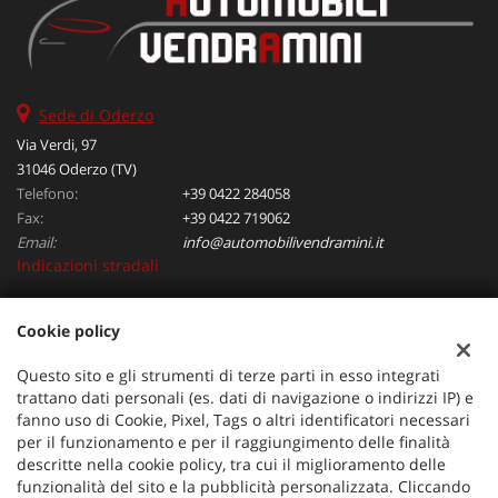
Sede di Oderzo
Via Verdi, 97
31046 Oderzo (TV)
Telefono:
+39 0422 284058
Fax:
+39 0422 719062
Email:
info@automobilivendramini.it
Indicazioni stradali
Cookie policy
Dati fiscali:
Automobili Vendramini srl
Questo sito e gli strumenti di terze parti in esso integrati
Via Verdi, 97, Oderzo (TV)
trattano dati personali (es. dati di navigazione o indirizzi IP) e
C.F/P.IVA:
04823130267
fanno uso di Cookie, Pixel, Tags o altri identificatori necessari
per il funzionamento e per il raggiungimento delle finalità
Registro delle imprese:
TV
descritte nella cookie policy, tra cui il miglioramento delle
funzionalità del sito e la pubblicità personalizzata. Cliccando