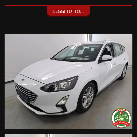
LEGGI TUTTO...
I nostri servizi:
• Consegna a domicilio;
• Valutazione permute;
• Finanziamenti personalizzabili a tassi agevolati (privati/ditte
individuali/società);
• Polizze Kasko fino a 60 mesi di durata con estensione “valore
a nuovo”;
• Garanzia legale di Conformità prevista obbligatoriamente
dal Codice del Consumo;
• Garanzia estendibile fino a 60 mesi.
Segui Automobili Vendramini
e leggi le recensioni che
descrivono l’esperienza dei nostri clienti:
• Sul nostro sito ufficiale www.automobilivendramini.it dove
potrai trovare l’intero parco auto aggiornato, maggiori foto e
info per ogni singola vettura, i nostri servizi e la nostra storia.
• Sulla nostra pagina Facebook
• Sulla nostra pagina Instagram
• Sul nostro profilo Google Business