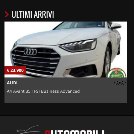
ULTIMI ARRIVI
€ 23.900
€
AUDI
A4 Avant 35 TFSI Business Advanced
5