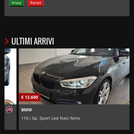
ULTIMI ARRIVI
€ 12.600
€
BMW
116 i 5p. Sport Led Navi Xeno