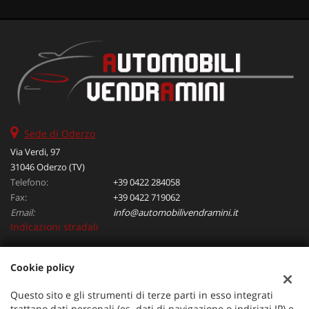
Sede di Oderzo
Via Verdi, 97
31046 Oderzo (TV)
Telefono:
+39 0422 284058
Fax:
+39 0422 719062
Email:
info@automobilivendramini.it
Indicazioni stradali
Cookie policy
Dati fiscali:
Automobili Vendramini srl
Questo sito e gli strumenti di terze parti in esso integrati
Via Verdi, 97, Oderzo (TV)
trattano dati personali (es. dati di navigazione o indirizzi IP) e