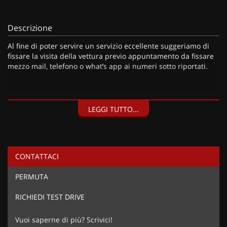
Descrizione
Al fine di poter servire un servizio eccellente suggeriamo di
fissare la visita della vettura previo appuntamento da fissare
mezzo mail, telefono o what’s app ai numeri sotto riportati.
I nostri servizi:
LEGGI TUTTO...
• Consegna a domicilio;
• Valutazione permute;
• Finanziamenti personalizzabili a tassi agevolati (privati/ditte
individuali/società);
CONTATTACI
• Polizze Kasko fino a 60 mesi di durata con estensione “valore
a nuovo”;
PERMUTA
• Garanzia legale di Conformità prevista obbligatoriamente
dal Codice del Consumo;
RICHIEDI TEST DRIVE
• Garanzia estendibile fino a 60 mesi.
Segui Automobili Vendramini
e leggi le recensioni che
Vuoi saperne di più? Scrivici!