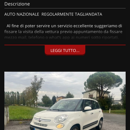
Descrizione
AUTO NAZIONALE REGOLARMENTE TAGLIANDATA
Al fine di poter servire un servizio eccellente suggeriamo di
fissare la visita della vettura previo appuntamento da fissare
mezzo mail, telefono o what’s app ai numeri sotto riportati.
LEGGI TUTTO...
I nostri servizi:
• Consegna a domicilio;
• Valutazione permute;
• Finanziamenti personalizzabili a tassi agevolati (privati/ditte
individuali/società);
• Polizze Kasko fino a 60 mesi di durata con estensione “valore
a nuovo”;
• Garanzia legale di Conformità prevista obbligatoriamente
dal Codice del Consumo;
• Garanzia estendibile fino a 60 mesi.
Segui Automobili Vendramini
e leggi le recensioni che