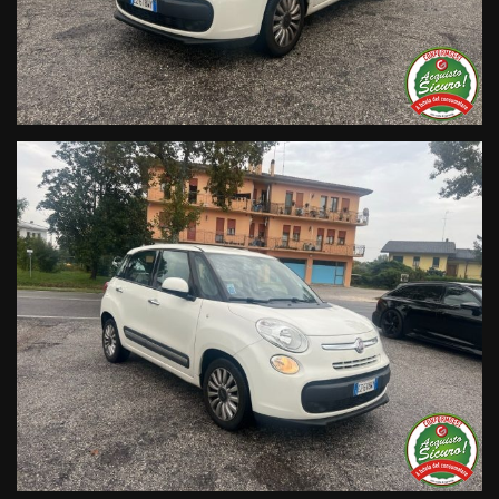
descrivono l’esperienza dei nostri clienti:
• Sul nostro sito ufficiale www.automobilivendramini.it dove
potrai trovare l’intero parco auto aggiornato, maggiori foto e
info per ogni singola vettura, i nostri servizi e la nostra storia.
• Sulla nostra pagina Facebook
• Sulla nostra pagina Instagram
• Sul nostro profilo Google Business
Live Chat Whatsapp:
+ 39 347 2621925 Orari
D
al lunedì al venerdi 08:3012:00 –
14:30/19:30 Sabato 8:30 12:30 14.30 18.30
Trasparenza:
• Si precisa che le informazioni contenute negli annunci
online e nel proprio sito web sono state compilate con cura
affinché siano il più complete e precise; tuttavia possono
contenere errori e omissioni. Si declina ogni responsabilità
per eventuali involontarie incongruenze che non
rappresentano un impegno contrattuale.