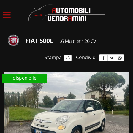
HOME
LISTA VEICOLI
FIAT 500L
1.6 Multijet 120 CV
ACQUISTIAMO USATO
Stampa
Condividi
ASSISTENZA
disponibile
CONTATTI