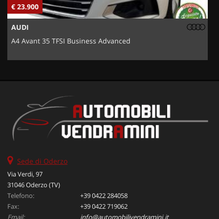
€ 23.900
€
AUDI
A4 Avant 35 TFSI Business Advanced
5
Sede di Oderzo
Via Verdi, 97
31046 Oderzo (TV)
Telefono:
+39 0422 284058
Fax:
+39 0422 719062
Email:
info@automobilivendramini.it