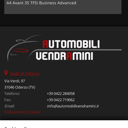
A4 Avant 35 TFSI Business Advanced
5
Sede di Oderzo
Via Verdi, 97
31046 Oderzo (TV)
Telefono:
+39 0422 284058
Fax:
+39 0422 719062
Email:
info@automobilivendramini.it
Indicazioni stradali