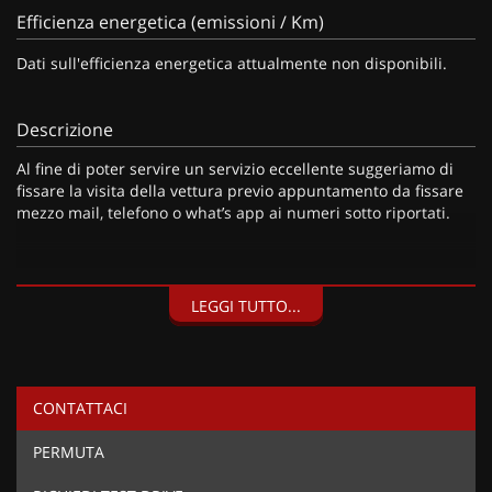
Efficienza energetica (emissioni / Km)
Dati sull'efficienza energetica attualmente non disponibili.
Descrizione
Al fine di poter servire un servizio eccellente suggeriamo di
fissare la visita della vettura previo appuntamento da fissare
mezzo mail, telefono o what’s app ai numeri sotto riportati.
I nostri servizi:
LEGGI TUTTO...
• Consegna a domicilio;
• Valutazione permute;
• Finanziamenti personalizzabili a tassi agevolati (privati/ditte
individuali/società);
CONTATTACI
• Polizze Kasko fino a 60 mesi di durata con estensione “valore
a nuovo”;
PERMUTA
• Garanzia legale di Conformità prevista obbligatoriamente
dal Codice del Consumo;