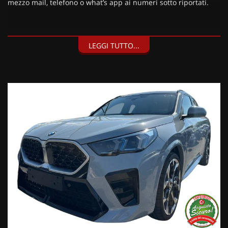
mezzo mail, telefono o what’s app ai numeri sotto riportati.
I nostri servizi:
LEGGI TUTTO...
• Consegna a domicilio;
• Valutazione permute;
• Finanziamenti personalizzabili a tassi agevolati (privati/ditte
individuali/società);
• Polizze Kasko fino a 60 mesi di durata con estensione “valore
a nuovo”;
• Garanzia legale di Conformità prevista obbligatoriamente
dal Codice del Consumo;
• Garanzia estendibile fino a 60 mesi.
Segui Automobili Vendramini
e leggi le recensioni che
descrivono l’esperienza dei nostri clienti:
• Sul nostro sito ufficiale www.automobilivendramini.it dove
potrai trovare l’intero parco auto aggiornato, maggiori foto e
info per ogni singola vettura, i nostri servizi e la nostra storia.
• Sulla nostra pagina Facebook
• Sulla nostra pagina Instagram
• Sul nostro profilo Google Business