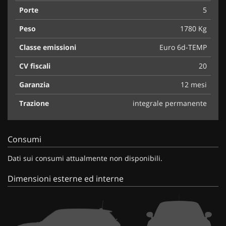
Porte
5
Peso
1780 Kg
Classe emissioni
Euro 6d-TEMP
CV fiscali
20
Garanzia
12 mesi
Trazione
integrale permanente
Consumi
Dati sui consumi attualmente non disponibili.
Dimensioni esterne ed interne