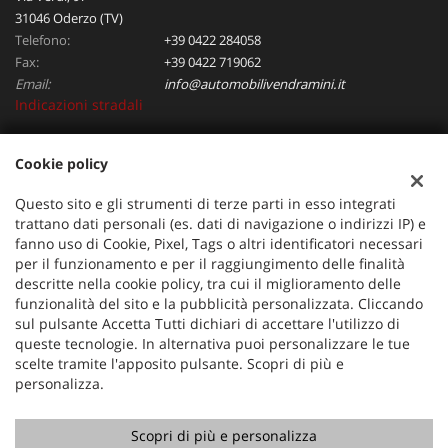
31046 Oderzo (TV)
Telefono:
+39 0422 284058
Fax:
+39 0422 719062
Email:
info@automobilivendramini.it
Indicazioni stradali
Cookie policy
Dati fiscali:
Automobili Vendramini srl
Questo sito e gli strumenti di terze parti in esso integrati
Via Verdi, 97, Oderzo (TV)
trattano dati personali (es. dati di navigazione o indirizzi IP) e
C.F/P.IVA:
04823130267
fanno uso di Cookie, Pixel, Tags o altri identificatori necessari
per il funzionamento e per il raggiungimento delle finalità
Registro delle imprese:
TV
descritte nella cookie policy, tra cui il miglioramento delle
funzionalità del sito e la pubblicità personalizzata. Cliccando
sul pulsante Accetta Tutti dichiari di accettare l'utilizzo di
queste tecnologie. In alternativa puoi personalizzare le tue
scelte tramite l'apposito pulsante. Scopri di più e
personalizza.
Scopri di più e personalizza
Copyright © 2026 GestionaleAuto.com S.r.l., Tutti i diritti