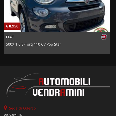
€ 8.950
€
FIAT
500X 1.6 E-Torq 110 CV Pop Star
Sede di Oderzo
Via Verdi, 97