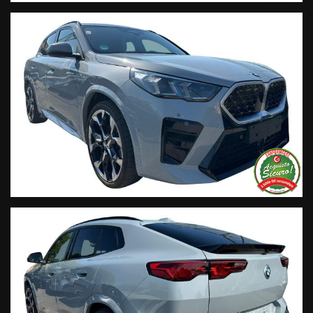
Live Chat Whatsapp:
+ 39 347 2621925 Orari
D
al lunedì al venerdi 08:3012:00 –
14:30/19:30 Sabato 8:30 12:30 14.30 18.30
Trasparenza:
• Si precisa che le informazioni contenute negli annunci
online e nel proprio sito web sono state compilate con cura
affinché siano il più complete e precise; tuttavia possono
contenere errori e omissioni. Si declina ogni responsabilità
per eventuali involontarie incongruenze che non
rappresentano un impegno contrattuale.