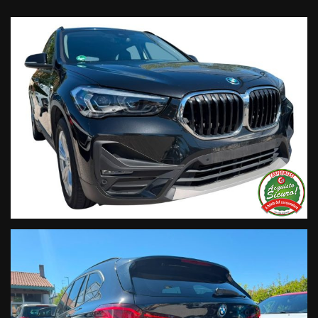
• Finanziamenti personalizzabili a tassi agevolati (privati/ditte
individuali/società);
• Polizze Kasko fino a 60 mesi di durata con estensione “valore
a nuovo”;
• Garanzia legale di Conformità prevista obbligatoriamente
dal Codice del Consumo;
• Garanzia estendibile fino a 60 mesi.
Segui Automobili Vendramini
e leggi le recensioni che
descrivono l’esperienza dei nostri clienti:
• Sul nostro sito ufficiale www.automobilivendramini.it dove
potrai trovare l’intero parco auto aggiornato, maggiori foto e
info per ogni singola vettura, i nostri servizi e la nostra storia.
• Sulla nostra pagina Facebook
• Sulla nostra pagina Instagram
• Sul nostro profilo Google Business
Live Chat Whatsapp:
+ 39 347 2621925 Orari
D
al lunedì al venerdi 08:3012:00 –
14:30/19:30 Sabato 8:30 12:30 14.30 18.30
Trasparenza: