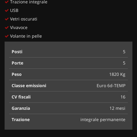
Trazione integrale
USB
Vetri oscurati
Vivavoce
Volante in pelle
Posti
5
Porte
5
Peso
1820 Kg
Classe emissioni
Euro 6d-TEMP
CV fiscali
16
Garanzia
12 mesi
Trazione
integrale permanente