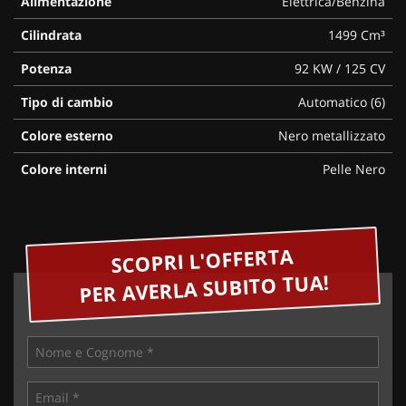
Alimentazione
Elettrica/Benzina
Cilindrata
1499 Cm³
Potenza
92 KW / 125 CV
Tipo di cambio
Automatico (6)
Colore esterno
Nero metallizzato
Colore interni
Pelle Nero
SCOPRI L'OFFERTA
PER AVERLA SUBITO TUA!