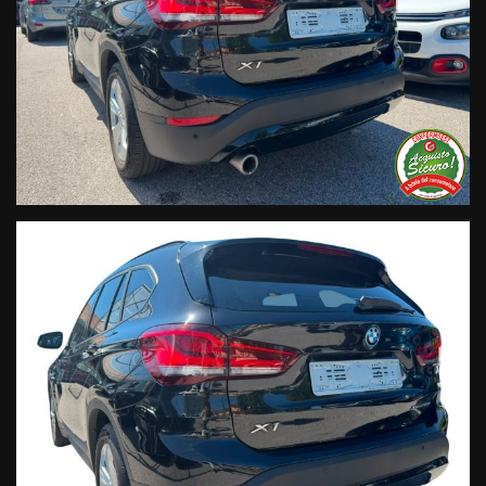
• Si precisa che le informazioni contenute negli annunci
online e nel proprio sito web sono state compilate con cura
affinché siano il più complete e precise; tuttavia possono
contenere errori e omissioni. Si declina ogni responsabilità
per eventuali involontarie incongruenze che non
rappresentano un impegno contrattuale.