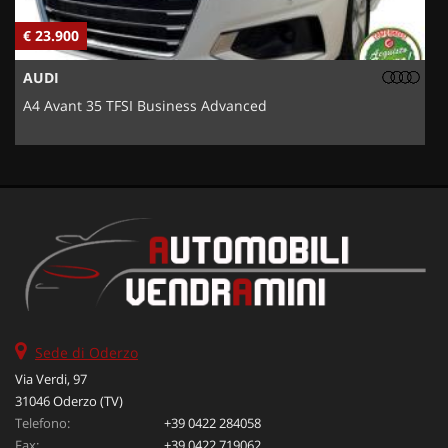
€ 23.900
€
AUDI
A4 Avant 35 TFSI Business Advanced
5
Sede di Oderzo
Via Verdi, 97
31046 Oderzo (TV)
Telefono:
+39 0422 284058
Fax:
+39 0422 719062