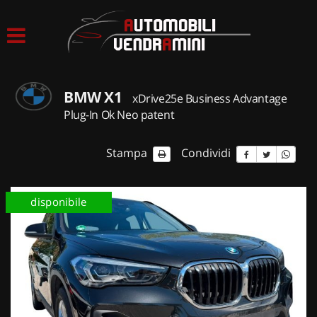
HOME
LISTA VEICOLI
BMW X1
xDrive25e Business Advantage
ACQUISTIAMO USATO
Plug-In Ok Neo patent
ASSISTENZA
Stampa
Condividi
CONTATTI
disponibile