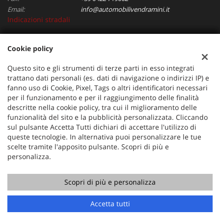
Email:
info@automobilivendramini.it
Indicazioni stradali
Cookie policy
Dati fiscali:
Automobili Vendramini srl
Questo sito e gli strumenti di terze parti in esso integrati
Via Verdi, 97, Oderzo (TV)
trattano dati personali (es. dati di navigazione o indirizzi IP) e
C.F/P.IVA:
04823130267
fanno uso di Cookie, Pixel, Tags o altri identificatori necessari
per il funzionamento e per il raggiungimento delle finalità
Registro delle imprese:
TV
descritte nella cookie policy, tra cui il miglioramento delle
funzionalità del sito e la pubblicità personalizzata. Cliccando
sul pulsante Accetta Tutti dichiari di accettare l'utilizzo di
queste tecnologie. In alternativa puoi personalizzare le tue
scelte tramite l'apposito pulsante. Scopri di più e
personalizza.
Scopri di più e personalizza
Copyright © 2026 GestionaleAuto.com S.r.l., Tutti i diritti
riservati -
Leggi l'informativa sulla privacy
-
Cookie Policy
Chiama
Contatta un consulente
Accetta tutti
Sito creato da:
GestionaleAuto.com