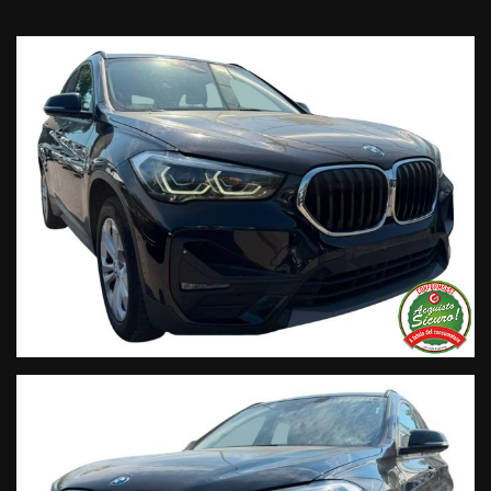
• Finanziamenti personalizzabili a tassi agevolati (privati/ditte
individuali/società);
• Polizze Kasko fino a 60 mesi di durata con estensione “valore
a nuovo”;
• Garanzia legale di Conformità prevista obbligatoriamente
dal Codice del Consumo;
• Garanzia estendibile fino a 60 mesi.
Segui Automobili Vendramini
e leggi le recensioni che
descrivono l’esperienza dei nostri clienti:
• Sul nostro sito ufficiale www.automobilivendramini.it dove
potrai trovare l’intero parco auto aggiornato, maggiori foto e
info per ogni singola vettura, i nostri servizi e la nostra storia.
• Sulla nostra pagina Facebook
• Sulla nostra pagina Instagram
• Sul nostro profilo Google Business
Live Chat Whatsapp:
+ 39 347 2621925 Orari
D
al lunedì al venerdi 08:3012:00 –
14:30/19:30 Sabato 8:30 12:30 14.30 18.30
Trasparenza: