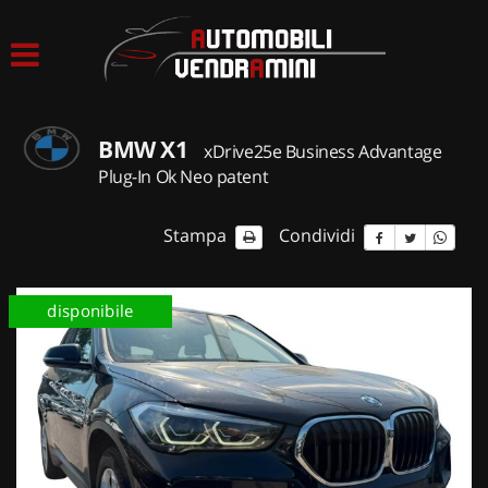
HOME
LISTA VEICOLI
BMW X1
xDrive25e Business Advantage
ACQUISTIAMO USATO
Plug-In Ok Neo patent
ASSISTENZA
Stampa
Condividi
CONTATTI
disponibile