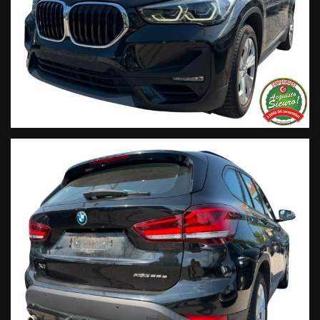
• Si precisa che le informazioni contenute negli annunci
online e nel proprio sito web sono state compilate con cura
affinché siano il più complete e precise; tuttavia possono
contenere errori e omissioni. Si declina ogni responsabilità
per eventuali involontarie incongruenze che non
rappresentano un impegno contrattuale.