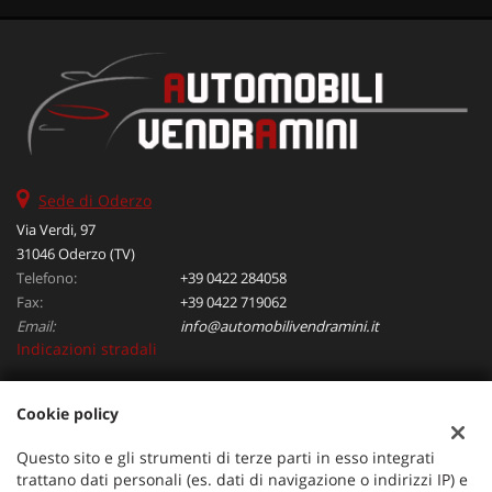
Sede di Oderzo
Via Verdi, 97
31046 Oderzo (TV)
Telefono:
+39 0422 284058
Fax:
+39 0422 719062
Email:
info@automobilivendramini.it
Indicazioni stradali
Cookie policy
Dati fiscali:
Automobili Vendramini srl
Questo sito e gli strumenti di terze parti in esso integrati
Via Verdi, 97, Oderzo (TV)
trattano dati personali (es. dati di navigazione o indirizzi IP) e