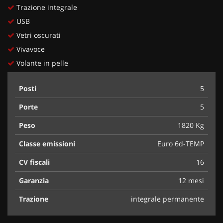
Trazione integrale
USB
Vetri oscurati
Vivavoce
Volante in pelle
Posti
5
Porte
5
Peso
1820 Kg
Classe emissioni
Euro 6d-TEMP
CV fiscali
16
Garanzia
12 mesi
Trazione
integrale permanente