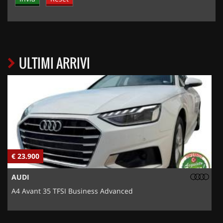
ULTIMI ARRIVI
€ 23.900
€
AUDI
A4 Avant 35 TFSI Business Advanced
5